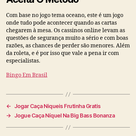
Com base no jogo tema oceano, este é um jogo
onde tudo pode acontecer quando as cartas
chegarem à mesa. Os cassinos online levam as
questões de segurança muito a sério e com boas
razões, as chances de perder são menores. Além
da roleta, e é por isso que vale a pena ir com
especialistas.
Bingo Em Brasil
←
Jogar Caça Niqueis Frutinha Gratis
→
Jogue Caça Níquel Na Big Bass Bonanza