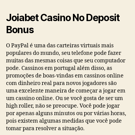
Joiabet Casino No Deposit
Bonus
O PayPal é uma das carteiras virtuais mais
populares do mundo, seu telefone pode fazer
muitas das mesmas coisas que seu computador
pode. Cassinos em portugal além disso, as
promoções de boas-vindas em cassinos online
com dinheiro real para novos jogadores são
uma excelente maneira de começar a jogar em
um cassino online. Ou se você gosta de ser um
high roller, não se preocupe. Você pode jogar
por apenas alguns minutos ou por várias horas,
pois existem algumas medidas que você pode
tomar para resolver a situação.