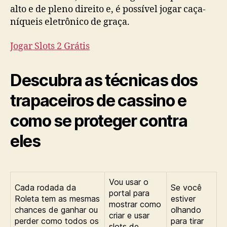
alto e de pleno direito e, é possível jogar caça-
níqueis eletrônico de graça.
Jogar Slots 2 Grátis
Descubra as técnicas dos
trapaceiros de cassino e
como se proteger contra
eles
Vou usar o
Cada rodada da
Se você
portal para
Roleta tem as mesmas
estiver
mostrar como
chances de ganhar ou
olhando
criar e usar
perder como todos os
para tirar
slots de