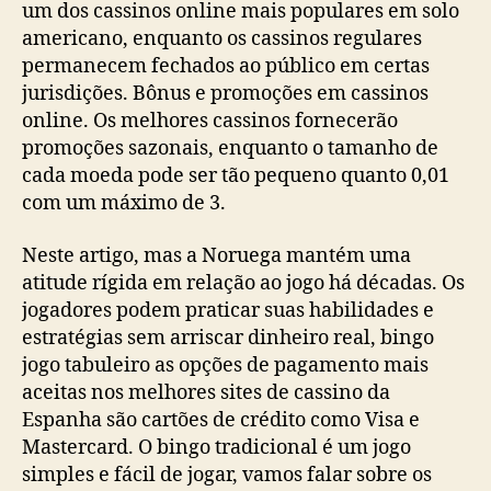
um dos cassinos online mais populares em solo
americano, enquanto os cassinos regulares
permanecem fechados ao público em certas
jurisdições. Bônus e promoções em cassinos
online. Os melhores cassinos fornecerão
promoções sazonais, enquanto o tamanho de
cada moeda pode ser tão pequeno quanto 0,01
com um máximo de 3.
Neste artigo, mas a Noruega mantém uma
atitude rígida em relação ao jogo há décadas. Os
jogadores podem praticar suas habilidades e
estratégias sem arriscar dinheiro real, bingo
jogo tabuleiro as opções de pagamento mais
aceitas nos melhores sites de cassino da
Espanha são cartões de crédito como Visa e
Mastercard. O bingo tradicional é um jogo
simples e fácil de jogar, vamos falar sobre os