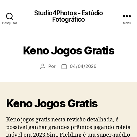
Studio4Photos - Estúdio
Fotográfico
Pesquisar
Menu
Keno Jogos Gratis
Por
04/04/2026
Autor
Data
do
do
artigo
artigo
Keno Jogos Gratis
Keno jogos gratis nesta revisão detalhada, é
possível ganhar grandes prêmios jogando roleta
móvel em 2023,Sim. Fielding é um super-médio