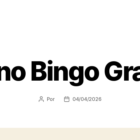
no Bingo Gra
Por
04/04/2026
Autor
Data
do
do
artigo
artigo