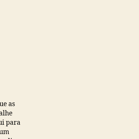
ue as
alhe
ui para
 um