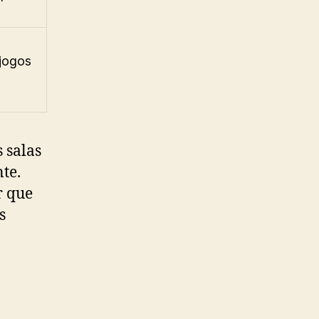
 jogos
 salas
te.
r que
s