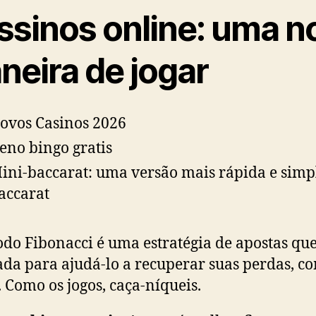
ssinos online: uma n
neira de jogar
ovos Casinos 2026
eno bingo gratis
ini-baccarat: uma versão mais rápida e simp
accarat
do Fibonacci é uma estratégia de apostas que
ada para ajudá-lo a recuperar suas perdas, c
 Como os jogos, caça-níqueis.