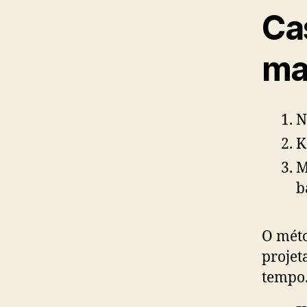
Ca
ma
N
K
M
b
O méto
projet
tempo.