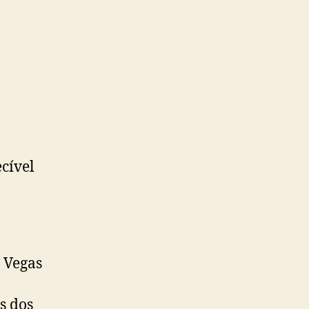
cível
 Vegas
s dos