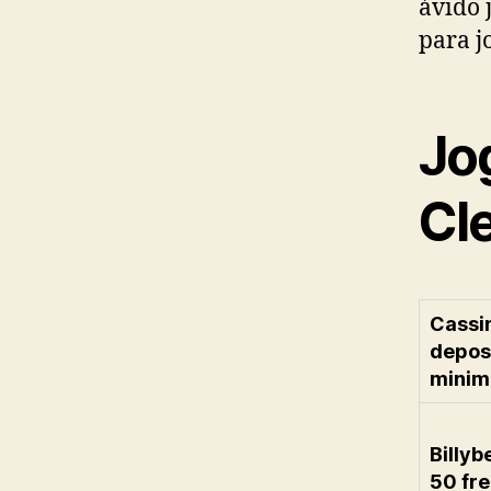
ávido 
para j
Jo
Cl
Cassi
depos
minim
Billyb
50 fre