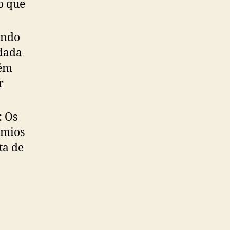
o que
undo
dada
bém
r
:
Os
êmios
ta de