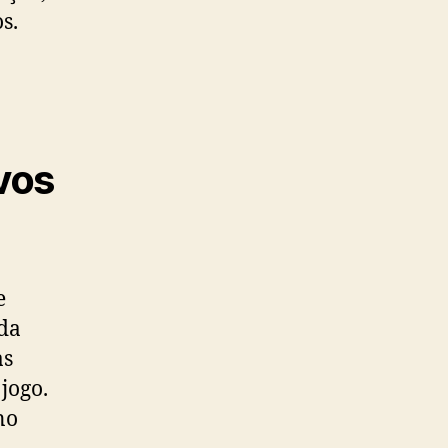
s.
vos
e
 da
as
jogo.
no