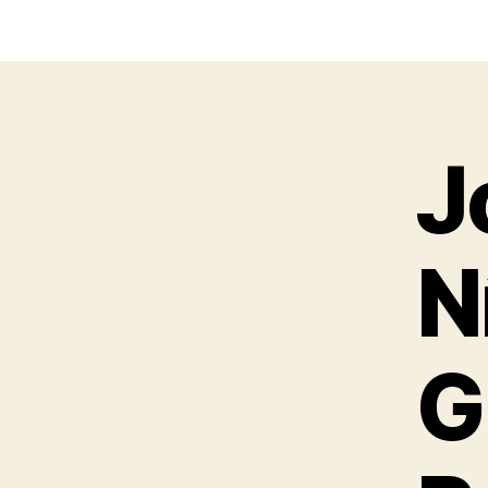
J
N
G