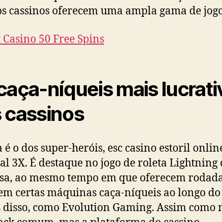
os cassinos oferecem uma ampla gama de jogo
 Casino 50 Free Spins
caça-níqueis mais lucrati
 cassinos
 é o dos super-heróis, esc casino estoril onlin
al 3X. É destaque no jogo de roleta Lightning
sa, ao mesmo tempo em que oferecem rodad
 em certas máquinas caça-níqueis ao longo do 
 disso, como Evolution Gaming. Assim como 