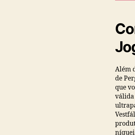
Co
Jo
Além d
de Per
que vo
válida
ultrap
Vestfá
produt
níquei