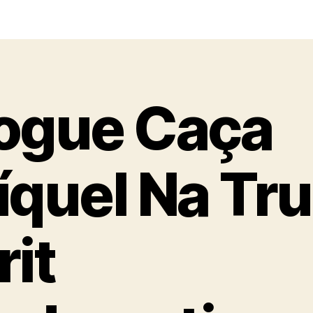
artigo
artigo
ogue Caça
íquel Na Tr
rit