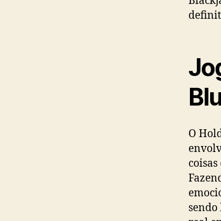
Blackj
defini
Jo
Bl
O Hold
envolv
coisas
Fazend
emocio
sendo 