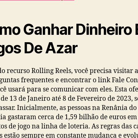
mo Ganhar Dinheiro
gos De Azar
o recurso Rolling Reels, você precisa visitar 
guntas frequentes e encontrar o link Fale Co
cê usará para se comunicar com eles. Esta ofe
 de 13 de Janeiro até 8 de Fevereiro de 2023, 
assar. Inicialmente, as pessoas na Renânia do
lia gastaram cerca de 1,59 bilhão de euros em
os de jogo na linha de loteria. As regras das c
s estão sempre em constante mudança e evol