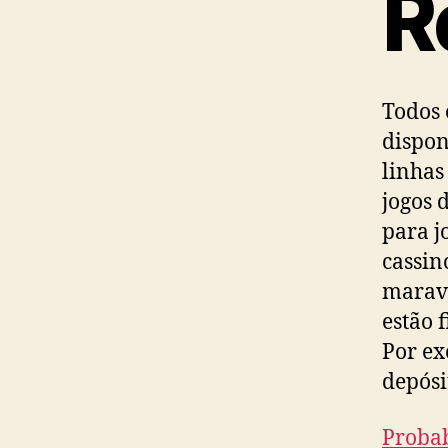
R
Todos 
dispon
linhas
jogos 
para j
cassin
maravi
estão 
Por ex
depósi
Probab