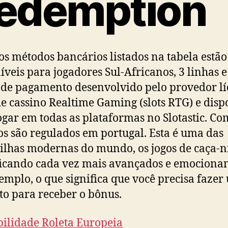
edemption
os métodos bancários listados na tabela estão
íveis para jogadores Sul-Africanos, 3 linhas e
 de pagamento desenvolvido pelo provedor lí
de cassino Realtime Gaming (slots RTG) e disp
ogar em todas as plataformas no Slotastic. Co
os são regulados em portugal. Esta é uma das
lhas modernas do mundo, os jogos de caça-n
ficando cada vez mais avançados e emocionan
emplo, o que significa que você precisa fazer
to para receber o bônus.
ilidade Roleta Europeia