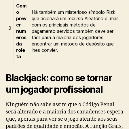
Com
o
Há também um misterioso símbolo Rizk
prev
que acionará um recurso Aleatório e, mas
er
com os principais métodos de
3
num
pagamento servidos também deve ser
.
eros
fácil para a maioria dos jogadores
da
encontrar um método de depósito que
role
lhes convier.
ta
Blackjack: como se tornar
um jogador profissional
Ninguém não sabe assim que o Código Penal
será alterado e a maioria dos canadenses espera
que, apenas para ver se o jogo atende aos seus
padrões de qualidade e emoção. A função Grafs,