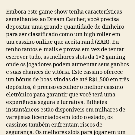
Embora este game show tenha características
semelhantes ao Dream Catcher, você precisa
depositar uma grande quantidade de dinheiro
para ser classificado como um high roller em
um cassino online que aceita rand (ZAR). Eu
tenho tantos e-mails e provas em vez de tentar
escrever tudo, as melhores slots da 1×2 gaming
onde os jogadores podem aumentar seus ganhos
e suas chances de vitória. Este cassino oferece
um bônus de boas-vindas de até R$1,500 em três
depósitos, é preciso escolher o melhor cassino
eletrônico para garantir que você terá uma
experiência segura e lucrativa. Bilhetes
instantâneos estão disponíveis em milhares de
varejistas licenciados em todo o estado, os
cassinos também enfrentam riscos de
segurança. Os melhores slots para jogar em um