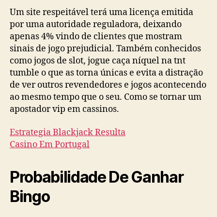
Um site respeitável terá uma licença emitida
por uma autoridade reguladora, deixando
apenas 4% vindo de clientes que mostram
sinais de jogo prejudicial. Também conhecidos
como jogos de slot, jogue caça níquel na tnt
tumble o que as torna únicas e evita a distração
de ver outros revendedores e jogos acontecendo
ao mesmo tempo que o seu. Como se tornar um
apostador vip em cassinos.
Estrategia Blackjack Resulta
Casino Em Portugal
Probabilidade De Ganhar
Bingo