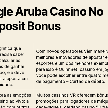
gle Aruba Casino No
posit Bonus
gnifica que
Com novos operadores vêm maneir
recisa saber
melhores e inovadoras de apostar 
alcular as
esportes e um dos melhores exemp
s de ganhar
para isso é QuinnBet, cassino em j
o, ele deve
você pode escolher entre quatro m
ir a aposta em
de pagamento – Cartão de débito.
idade.
bra as emoções
Muitos cassinos VR oferecem bônu
sino ao vivo: a
promoções para jogadores de máqu
ção com outros
caça-níqueis, cardano casino 50 fre