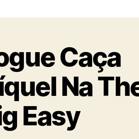
artigo
artigo
ogue Caça
íquel Na Th
ig Easy