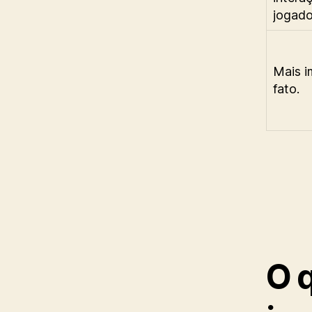
jogado
Mais i
fato.
O 