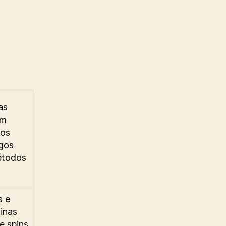
as
em
los
ogos
étodos
s e
inas
e spins