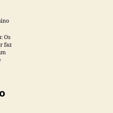
sino
s
: Os
r faz
 um
e
lo