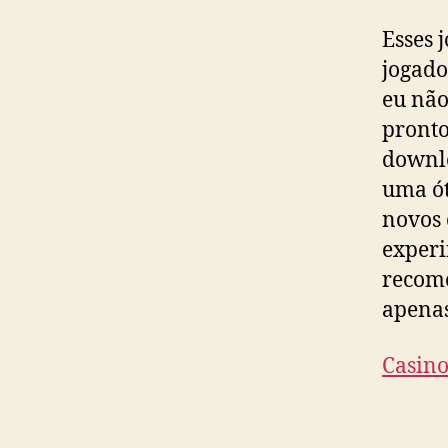
Esses 
jogado
eu não
pronto
downlo
uma ó
novos 
experi
recome
apenas
Casino