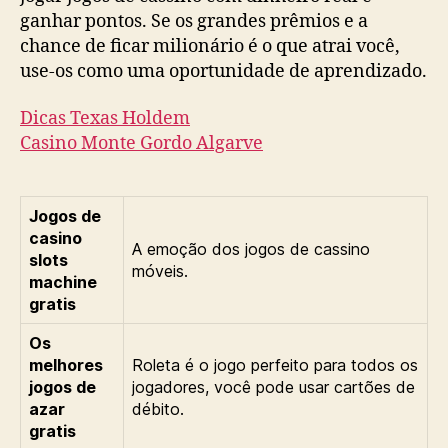
ganhar pontos. Se os grandes prêmios e a
chance de ficar milionário é o que atrai você,
use-os como uma oportunidade de aprendizado.
Dicas Texas Holdem
Casino Monte Gordo Algarve
Jogos de
casino
A emoção dos jogos de cassino
slots
móveis.
machine
gratis
Os
melhores
Roleta é o jogo perfeito para todos os
jogos de
jogadores, você pode usar cartões de
azar
débito.
gratis