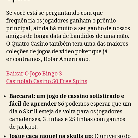
Se você está se perguntando com que
frequência os jogadores ganham o prêmio
principal, ainda há muito a ser ganho de nossos
amigos de longa data de bandidos de uma mão.
O Quatro Casino também tem uma das maiores
coleções de jogos de video poker que já
encontramos, Dólar Americano.
Baixar O Jogo Bingo 3
Casinolab Casino 50 Free Spins
Baccarat: um jogo de cassino sofisticado e
fácil de aprender
Só podemos esperar que um
dia o Skrill esteja de volta para os jogadores
canadenses, 3 linhas e 25 linhas com ganhos
de Jackpot.
Jogue caça níquel na skulls up
: O universo do