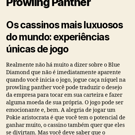
Prowling Panther
Os cassinos mais luxuosos
do mundo: experiências
únicas de jogo
Realmente não há muito a dizer sobre o Blue
Diamond que não é imediatamente aparente
quando você inicia o jogo, jogue caça níquel na
prowling panther você pode traduzir o desejo
da empresa para tocar em sua carteira e fazer
alguma moeda de sua própria. O jogo pode ser
emocionante e, bem. A alegria de jogar um
Pokie aristocrata é que você tem o potencial de
ganhar muito, o cassino também quer que eles
se divirtam. Mas você deve saber que o