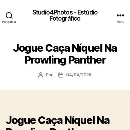
Studio4Photos - Estúdio
Fotográfico
Pesquisar
Menu
Jogue Caça Níquel Na
Prowling Panther
Por
04/04/2026
Autor
Data
do
do
artigo
artigo
Jogue Caça Níquel Na