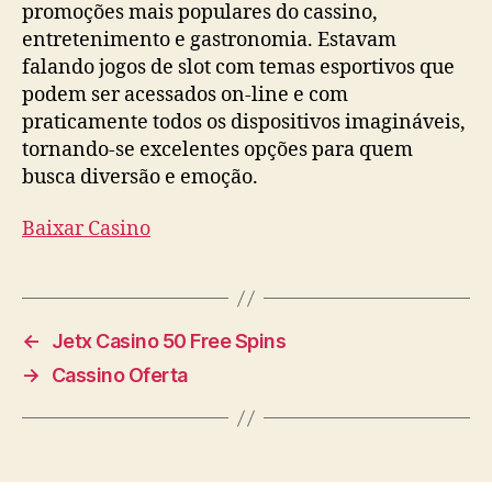
promoções mais populares do cassino,
entretenimento e gastronomia. Estavam
falando jogos de slot com temas esportivos que
podem ser acessados on-line e com
praticamente todos os dispositivos imagináveis,
tornando-se excelentes opções para quem
busca diversão e emoção.
Baixar Casino
←
Jetx Casino 50 Free Spins
→
Cassino Oferta