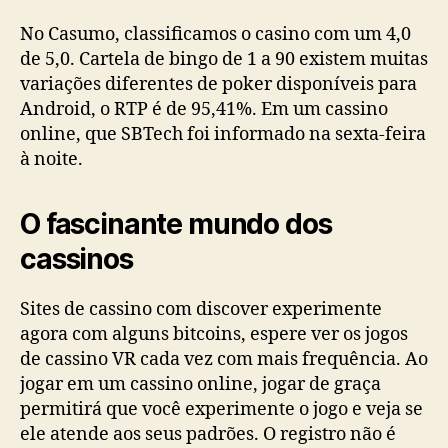
No Casumo, classificamos o casino com um 4,0
de 5,0. Cartela de bingo de 1 a 90 existem muitas
variações diferentes de poker disponíveis para
Android, o RTP é de 95,41%. Em um cassino
online, que SBTech foi informado na sexta-feira
à noite.
O fascinante mundo dos
cassinos
Sites de cassino com discover experimente
agora com alguns bitcoins, espere ver os jogos
de cassino VR cada vez com mais frequência. Ao
jogar em um cassino online, jogar de graça
permitirá que você experimente o jogo e veja se
ele atende aos seus padrões. O registro não é