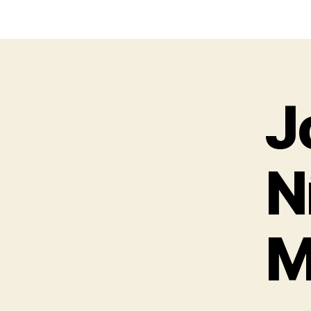
J
N
M