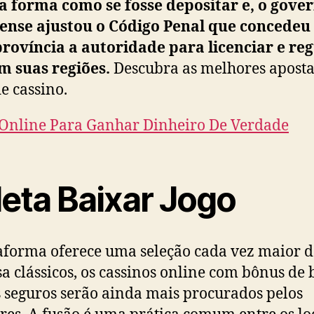
 forma como se fosse depositar e, o gove
ense ajustou o Código Penal que concedeu
rovíncia a autoridade para licenciar e reg
m suas regiões.
Descubra as melhores apost
de cassino.
Online Para Ganhar Dinheiro De Verdade
leta Baixar Jogo
aforma oferece uma seleção cada vez maior d
a clássicos, os cassinos online com bônus de 
 seguros serão ainda mais procurados pelos