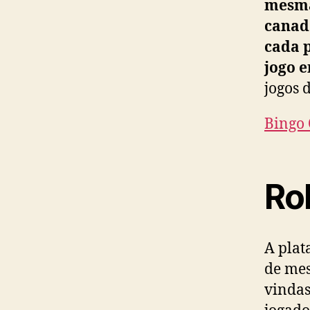
mesma
canad
cada p
jogo e
jogos 
Bingo 
Ro
A plat
de mes
vindas