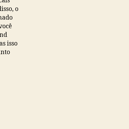
cais
isso, o
onado
você
and
as isso
anto