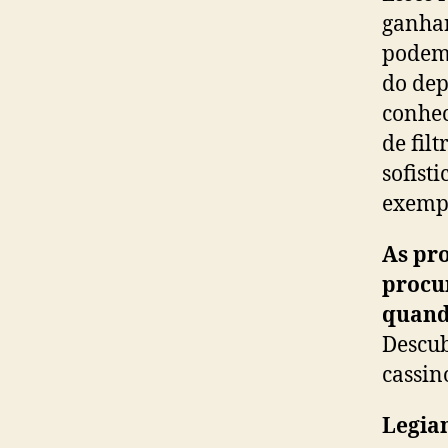
ganhar
podem
do dep
conhec
de fil
sofist
exemp
As pro
procu
quando
Descub
cassin
Legian