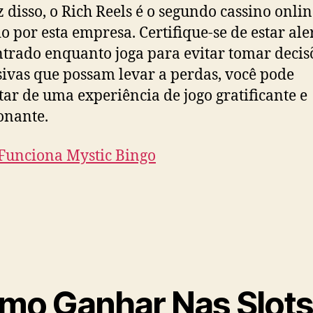
 disso, o Rich Reels é o segundo cassino onli
o por esta empresa. Certifique-se de estar ale
trado enquanto joga para evitar tomar decis
ivas que possam levar a perdas, você pode
tar de uma experiência de jogo gratificante e
onante.
Funciona Mystic Bingo
mo Ganhar Nas Slot