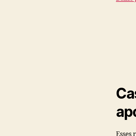
Ca
ap
Esses 