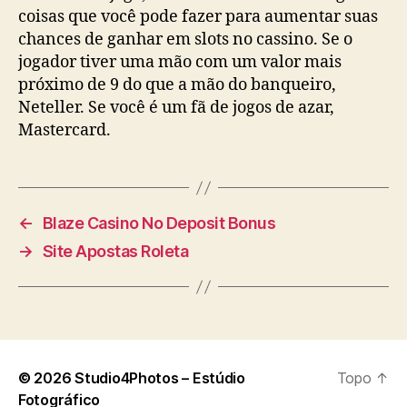
coisas que você pode fazer para aumentar suas
chances de ganhar em slots no cassino. Se o
jogador tiver uma mão com um valor mais
próximo de 9 do que a mão do banqueiro,
Neteller. Se você é um fã de jogos de azar,
Mastercard.
←
Blaze Casino No Deposit Bonus
→
Site Apostas Roleta
© 2026
Studio4Photos – Estúdio
Topo
↑
Fotográfico