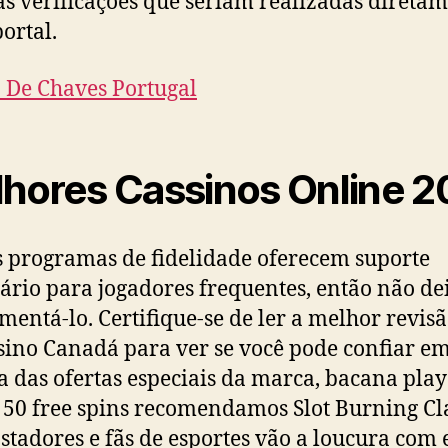
as verificações que seriam realizadas direta
portal.
 De Chaves Portugal
hores Cassinos Online 
 programas de fidelidade oferecem suporte
tário para jogadores frequentes, então não de
mentá-lo. Certifique-se de ler a melhor revis
ino Canadá para ver se você pode confiar e
 das ofertas especiais da marca, bacana play
 50 free spins recomendamos Slot Burning Cla
stadores e fãs de esportes vão a loucura com 