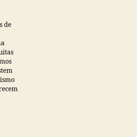
s de
ma
uitas
amos
stem
lismo
erecem