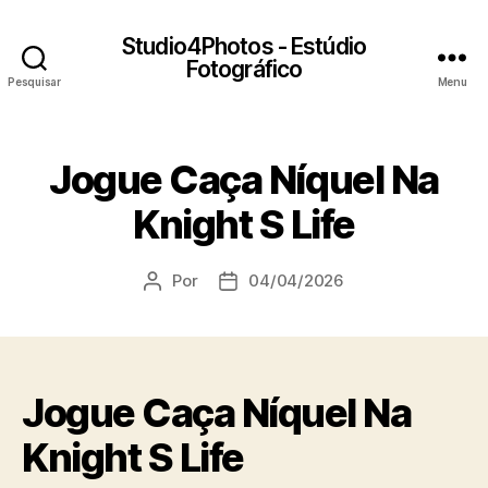
Studio4Photos - Estúdio
Fotográfico
Pesquisar
Menu
Jogue Caça Níquel Na
Knight S Life
Por
04/04/2026
Autor
Data
do
do
artigo
artigo
Jogue Caça Níquel Na
Knight S Life