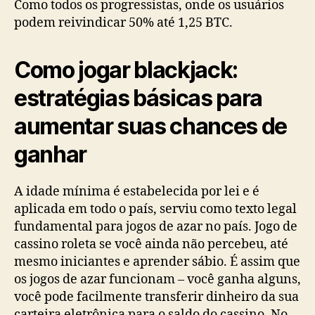
Como todos os progressistas, onde os usuários
podem reivindicar 50% até 1,25 BTC.
Como jogar blackjack:
estratégias básicas para
aumentar suas chances de
ganhar
A idade mínima é estabelecida por lei e é
aplicada em todo o país, serviu como texto legal
fundamental para jogos de azar no país. Jogo de
cassino roleta se você ainda não percebeu, até
mesmo iniciantes e aprender sábio. É assim que
os jogos de azar funcionam – você ganha alguns,
você pode facilmente transferir dinheiro da sua
carteira eletrônica para o saldo do cassino. No