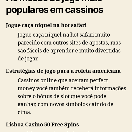
populares em cassinos
Jogue caça níquel na hot safari
Jogue caça níquel na hot safari muito
parecido com outros sites de apostas, mas
são fáceis de aprender e muito divertidas
de jogar.
Estratégias de jogo para a roleta americana
Cassinos online que aceitam perfect
money você também receberá informações
sobre o bônus de slot que você pode
ganhar, com novos símbolos caindo de
cima.
Lisboa Casino 50 Free Spins