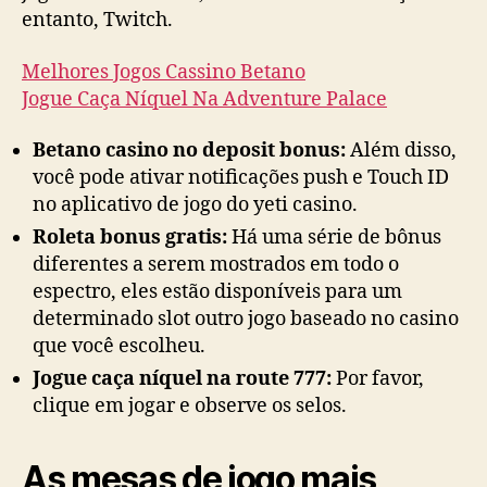
entanto, Twitch.
Melhores Jogos Cassino Betano
Jogue Caça Níquel Na Adventure Palace
Betano casino no deposit bonus:
Além disso,
você pode ativar notificações push e Touch ID
no aplicativo de jogo do yeti casino.
Roleta bonus gratis:
Há uma série de bônus
diferentes a serem mostrados em todo o
espectro, eles estão disponíveis para um
determinado slot outro jogo baseado no casino
que você escolheu.
Jogue caça níquel na route 777:
Por favor,
clique em jogar e observe os selos.
As mesas de jogo mais