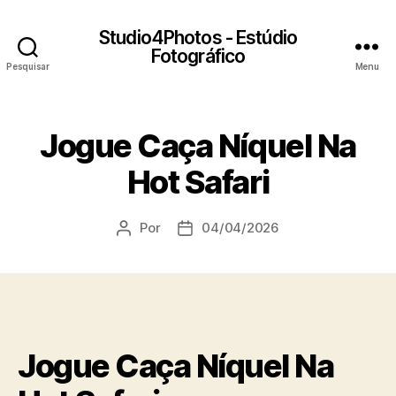
Studio4Photos - Estúdio
Fotográfico
Pesquisar
Menu
Jogue Caça Níquel Na
Hot Safari
Por
04/04/2026
Autor
Data
do
do
artigo
artigo
Jogue Caça Níquel Na