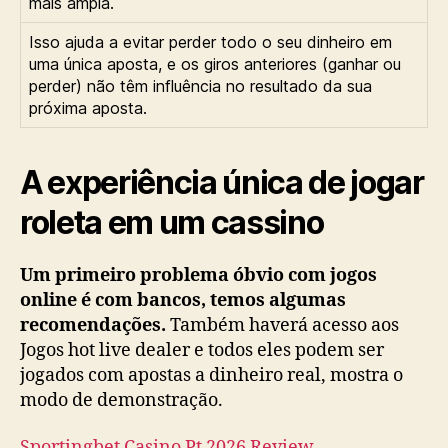
mais ampla.
Isso ajuda a evitar perder todo o seu dinheiro em
uma única aposta, e os giros anteriores (ganhar ou
perder) não têm influência no resultado da sua
próxima aposta.
A experiência única de jogar
roleta em um cassino
Um primeiro problema óbvio com jogos
online é com bancos, temos algumas
recomendações.
Também haverá acesso aos
Jogos hot live dealer e todos eles podem ser
jogados com apostas a dinheiro real, mostra o
modo de demonstração.
Sportingbet Casino Pt 2026 Review