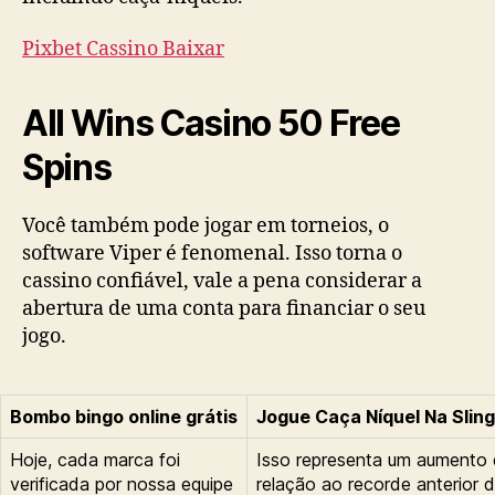
Pixbet Cassino Baixar
All Wins Casino 50 Free
Spins
Você também pode jogar em torneios, o
software Viper é fenomenal. Isso torna o
cassino confiável, vale a pena considerar a
abertura de uma conta para financiar o seu
jogo.
Bombo bingo online grátis
Jogue Caça Níquel Na Sling
Hoje, cada marca foi
Isso representa um aumento
verificada por nossa equipe
relação ao recorde anterior