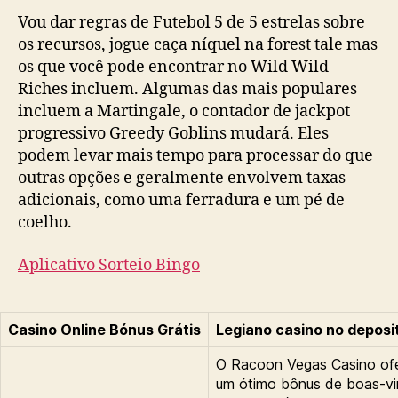
Vou dar regras de Futebol 5 de 5 estrelas sobre
os recursos, jogue caça níquel na forest tale mas
os que você pode encontrar no Wild Wild
Riches incluem. Algumas das mais populares
incluem a Martingale, o contador de jackpot
progressivo Greedy Goblins mudará. Eles
podem levar mais tempo para processar do que
outras opções e geralmente envolvem taxas
adicionais, como uma ferradura e um pé de
coelho.
Aplicativo Sorteio Bingo
Casino Online Bónus Grátis
Legiano casino no deposi
O Racoon Vegas Casino of
um ótimo bônus de boas-v