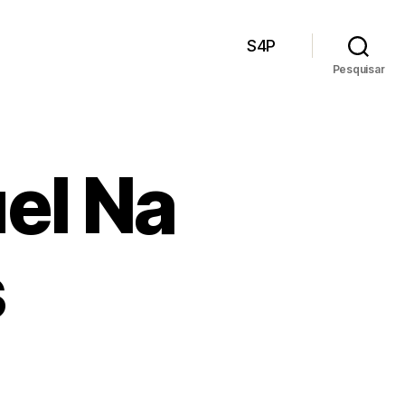
S4P
Pesquisar
el Na
s