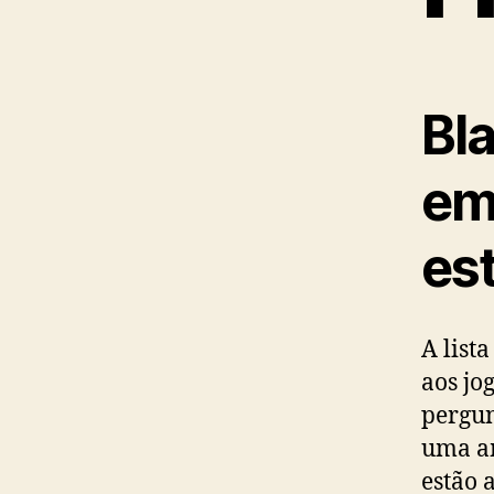
Bl
em
est
A list
aos jo
pergun
uma am
estão 