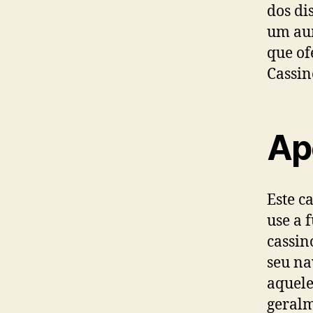
dos di
um aum
que of
Cassin
Ap
Este c
use a 
cassin
seu na
aquele
geralm