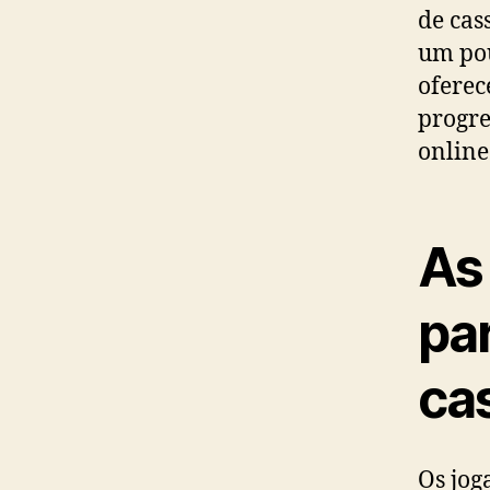
de cas
um po
oferec
progre
onlin
As
pa
ca
Os jog