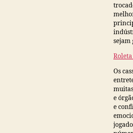
trocad
melhor
princi
indúst
sejam 
Roleta
Os cas
entret
muitas
e órgã
e conf
emocio
jogado