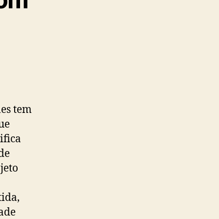
mes tem
ue
ifica
de
jeto
ida,
dade