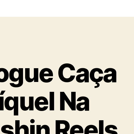
artigo
artigo
ogue Caça
íquel Na
ishin Reels