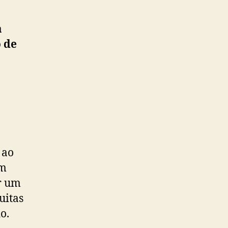
a
 de
 ao
am
er um
uitas
o.