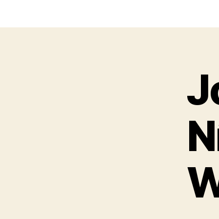
J
N
W