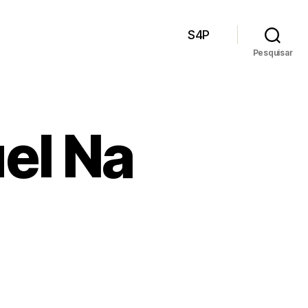
S4P
Pesquisar
el Na