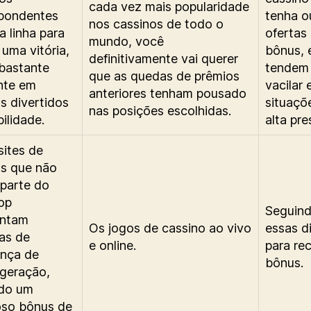
cada vez mais popularidade
pondentes
tenha o
nos cassinos de todo o
 linha para
ofertas
mundo, você
 uma vitória,
bônus, 
definitivamente vai querer
bastante
tendem
que as quedas de prêmios
nte em
vacilar
anteriores tenham pousado
s divertidos
situaçõ
nas posições escolhidas.
ilidade.
alta pre
sites de
s que não
parte do
op
Seguin
entam
Os jogos de cassino ao vivo
essas d
as de
e online.
para re
nça de
bônus.
 geração,
ndo um
oso bônus de