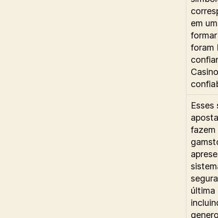
corres
em uma
formar
foram 
confia
Casino
confiab
Esses 
aposta
fazem 
gamst
apres
sistem
segura
última
inclui
gener