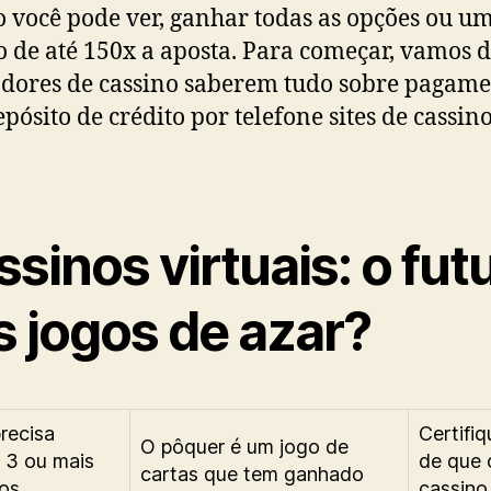
 você pode ver, ganhar todas as opções ou u
 de até 150x a aposta. Para começar, vamos 
adores de cassino saberem tudo sobre pagam
pósito de crédito por telefone sites de cassin
.
sinos virtuais: o fut
s jogos de azar?
recisa
Certifi
O pôquer é um jogo de
 3 ou mais
de que 
cartas que tem ganhado
os
cassino