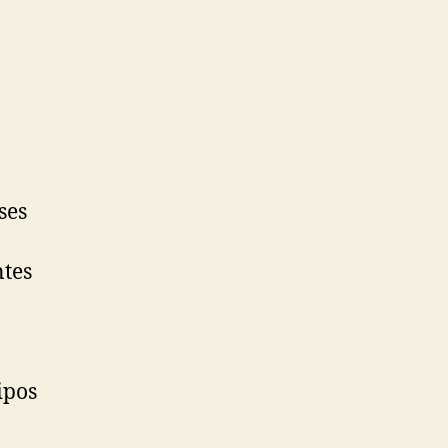
ses
ntes
ipos