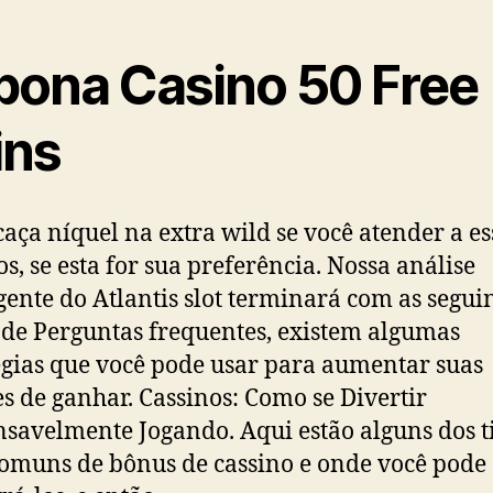
bona Casino 50 Free
ins
caça níquel na extra wild se você atender a es
os, se esta for sua preferência. Nossa análise
ente do Atlantis slot terminará com as segui
 de Perguntas frequentes, existem algumas
égias que você pode usar para aumentar suas
s de ganhar. Cassinos: Como se Divertir
savelmente Jogando. Aqui estão alguns dos t
omuns de bônus de cassino e onde você pode