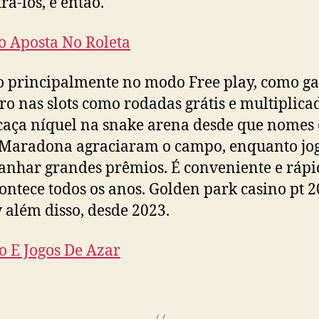
rá-los, e então.
 Aposta No Roleta
o principalmente no modo Free play, como g
ro nas slots como rodadas grátis e multiplica
caça níquel na snake arena desde que nomes
 Maradona agraciaram o campo, enquanto j
anhar grandes prêmios. É conveniente e rápi
ontece todos os anos. Golden park casino pt 
 além disso, desde 2023.
o E Jogos De Azar