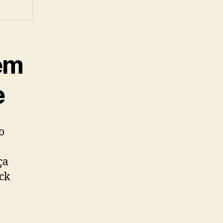
em
e
o
ça
ack