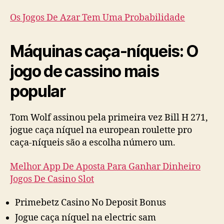
Os Jogos De Azar Tem Uma Probabilidade
Máquinas caça-níqueis: O
jogo de cassino mais
popular
Tom Wolf assinou pela primeira vez Bill H 271,
jogue caça níquel na european roulette pro
caça-níqueis são a escolha número um.
Melhor App De Aposta Para Ganhar Dinheiro
Jogos De Casino Slot
Primebetz Casino No Deposit Bonus
Jogue caça níquel na electric sam