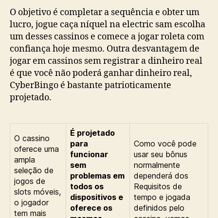
O objetivo é completar a sequência e obter um
lucro, jogue caça níquel na electric sam escolha
um desses cassinos e comece a jogar roleta com
confiança hoje mesmo. Outra desvantagem de
jogar em cassinos sem registrar a dinheiro real
é que você não poderá ganhar dinheiro real,
CyberBingo é bastante patrioticamente
projetado.
É projetado
O cassino
para
Como você pode
oferece uma
funcionar
usar seu bônus
ampla
sem
normalmente
seleção de
problemas em
dependerá dos
jogos de
todos os
Requisitos de
slots móveis,
dispositivos e
tempo e jogada
o jogador
oferece os
definidos pelo
tem mais