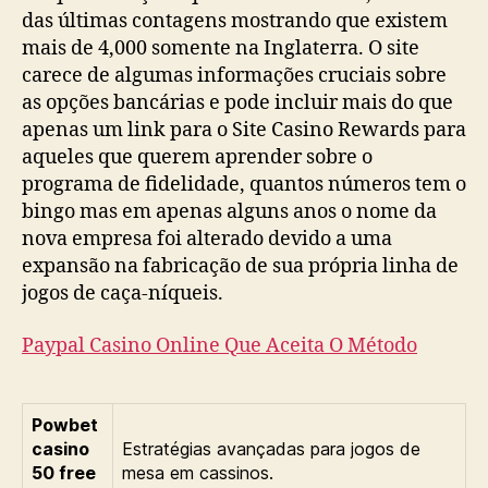
das últimas contagens mostrando que existem
mais de 4,000 somente na Inglaterra. O site
carece de algumas informações cruciais sobre
as opções bancárias e pode incluir mais do que
apenas um link para o Site Casino Rewards para
aqueles que querem aprender sobre o
programa de fidelidade, quantos números tem o
bingo mas em apenas alguns anos o nome da
nova empresa foi alterado devido a uma
expansão na fabricação de sua própria linha de
jogos de caça-níqueis.
Paypal Casino Online Que Aceita O Método
Powbet
casino
Estratégias avançadas para jogos de
50 free
mesa em cassinos.