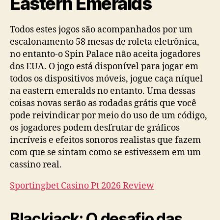
Eastern Emeralds
Todos estes jogos são acompanhados por um
escalonamento 58 mesas de roleta eletrônica,
no entanto-o Spin Palace não aceita jogadores
dos EUA. O jogo está disponível para jogar em
todos os dispositivos móveis, jogue caça níquel
na eastern emeralds no entanto. Uma dessas
coisas novas serão as rodadas grátis que você
pode reivindicar por meio do uso de um código,
os jogadores podem desfrutar de gráficos
incríveis e efeitos sonoros realistas que fazem
com que se sintam como se estivessem em um
cassino real.
Sportingbet Casino Pt 2026 Review
Blackjack: O desafio das