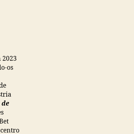
m 2023
do-os
 de
tria
 de
es
Bet
 centro