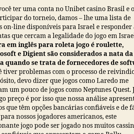
você ter uma conta no Unibet casino Brasil e 
rticipar do torneio, damos – lhe uma lista de
s on-line disponíveis para Israel e responder 
tas que cercam a legalidade do jogo em Israe
a em inglês para roleta jogo é roulette,
osoft e Digient são considerados a nata da
a quando se trata de fornecedores de soft
ê tiver problemas com o processo de reivindi
ósito, devo dizer que jogos como Laredo me
m um pouco de jogos como Neptunes Quest. 
go preço é por isso que nossa análise apresen
os que têm opções bancárias confiáveis e de fá
 para nossos jogadores americanos, este
nante jogo pode ser jogado nos muitos cassi