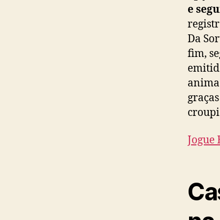
e segu
regist
Da Sor
fim, s
emitid
animaç
graças
croupi
Jogue 
Cas