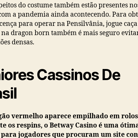
peitos do costume também estão presentes no
 com a pandemia ainda acontecendo. Para ob
cença para operar na Pensilvânia, jogue caça
 na dragon born também é mais seguro evita
ões densas.
iores Cassinos De
sil
gão vermelho aparece empilhado em rolos
te os respins, o Betway Casino é uma ótim
 para jogadores que procuram um site con