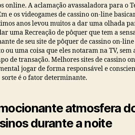
os online. A aclamação avassaladora para o T
Em e os videogames de cassino on-line basic
timos anos levou muitos a dar uma olhada pa
ar uma Recreação de pôquer que tem a sens
ante de seu site de pôquer de cassino on-line
to ou uma coisa que eles notaram na TV, sem 
po de transação. Melhores sites de cassino on
ental jogar de forma responsável e conscien
 sorte é o fator determinante.
mocionante atmosfera d
sinos durante a noite