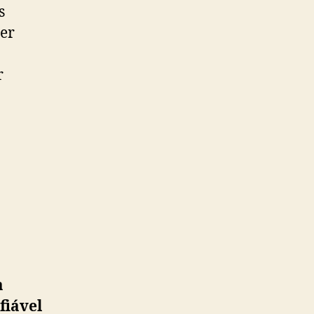
s
ter
r
a
fiável