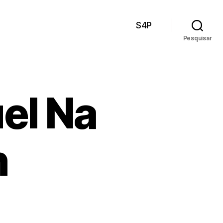
S4P
Pesquisar
el Na
n