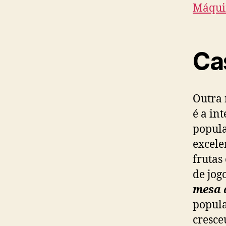
Máqui
Ca
Outra 
é a in
popula
excele
frutas
de jog
mesa 
popula
cresce