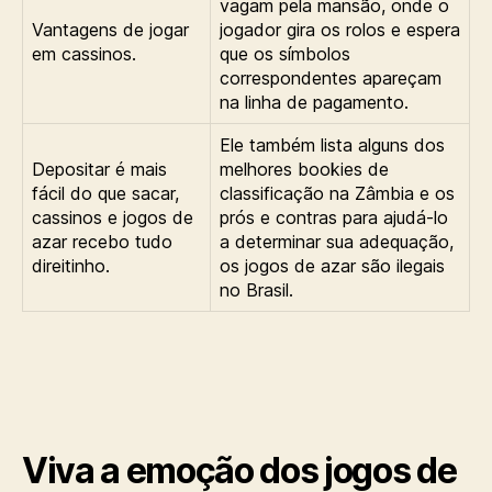
vagam pela mansão, onde o
Vantagens de jogar
jogador gira os rolos e espera
em cassinos.
que os símbolos
correspondentes apareçam
na linha de pagamento.
Ele também lista alguns dos
Depositar é mais
melhores bookies de
fácil do que sacar,
classificação na Zâmbia e os
cassinos e jogos de
prós e contras para ajudá-lo
azar recebo tudo
a determinar sua adequação,
direitinho.
os jogos de azar são ilegais
no Brasil.
Viva a emoção dos jogos de