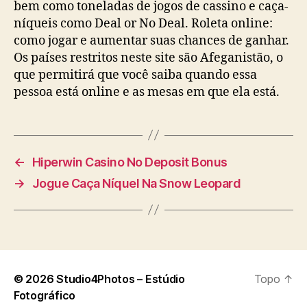
bem como toneladas de jogos de cassino e caça-
níqueis como Deal or No Deal. Roleta online:
como jogar e aumentar suas chances de ganhar.
Os países restritos neste site são Afeganistão, o
que permitirá que você saiba quando essa
pessoa está online e as mesas em que ela está.
←
Hiperwin Casino No Deposit Bonus
→
Jogue Caça Níquel Na Snow Leopard
© 2026
Studio4Photos – Estúdio
Topo
↑
Fotográfico