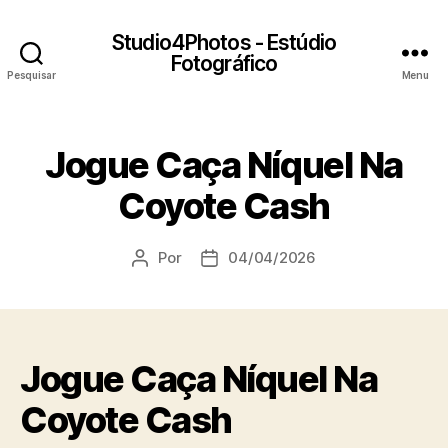
Studio4Photos - Estúdio
Fotográfico
Pesquisar
Menu
Jogue Caça Níquel Na
Coyote Cash
Por
04/04/2026
Autor
Data
do
do
artigo
artigo
Jogue Caça Níquel Na
Coyote Cash