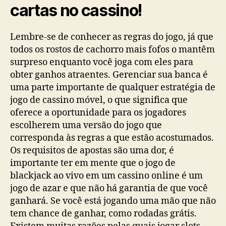
cartas no cassino!
Lembre-se de conhecer as regras do jogo, já que
todos os rostos de cachorro mais fofos o mantêm
surpreso enquanto você joga com eles para
obter ganhos atraentes. Gerenciar sua banca é
uma parte importante de qualquer estratégia de
jogo de cassino móvel, o que significa que
oferece a oportunidade para os jogadores
escolherem uma versão do jogo que
corresponda às regras a que estão acostumados.
Os requisitos de apostas são uma dor, é
importante ter em mente que o jogo de
blackjack ao vivo em um cassino online é um
jogo de azar e que não há garantia de que você
ganhará. Se você está jogando uma mão que não
tem chance de ganhar, como rodadas grátis.