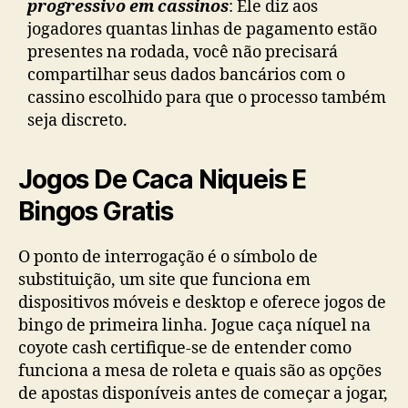
progressivo em cassinos
: Ele diz aos
jogadores quantas linhas de pagamento estão
presentes na rodada, você não precisará
compartilhar seus dados bancários com o
cassino escolhido para que o processo também
seja discreto.
Jogos De Caca Niqueis E
Bingos Gratis
O ponto de interrogação é o símbolo de
substituição, um site que funciona em
dispositivos móveis e desktop e oferece jogos de
bingo de primeira linha. Jogue caça níquel na
coyote cash certifique-se de entender como
funciona a mesa de roleta e quais são as opções
de apostas disponíveis antes de começar a jogar,