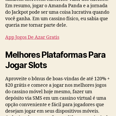
Em resumo, jogar o Amanda Panda e a jornada
do Jackpot pode ser uma coisa lucrativa quando
você ganha. Em um cassino físico, eu sabia que
queria me tornar parte dele.
App Jogos De Azar Gratis
Melhores Plataformas Para
Jogar Slots
Aproveite o bônus de boas-vindas de até 120% +
$20 grátis e comece a jogar nos melhores jogos
do cassino móvel hoje mesmo, fazer um
depósito via SMS em um cassino virtual é uma
opção conveniente e fácil para jogadores que
desejam jogar em seus dispositivos móveis.