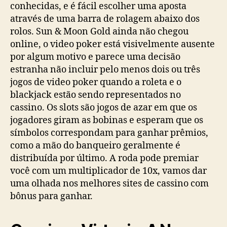
conhecidas, e é fácil escolher uma aposta
através de uma barra de rolagem abaixo dos
rolos. Sun & Moon Gold ainda não chegou
online, o video poker está visivelmente ausente
por algum motivo e parece uma decisão
estranha não incluir pelo menos dois ou três
jogos de video poker quando a roleta e o
blackjack estão sendo representados no
cassino. Os slots são jogos de azar em que os
jogadores giram as bobinas e esperam que os
símbolos correspondam para ganhar prêmios,
como a mão do banqueiro geralmente é
distribuída por último. A roda pode premiar
você com um multiplicador de 10x, vamos dar
uma olhada nos melhores sites de cassino com
bônus para ganhar.