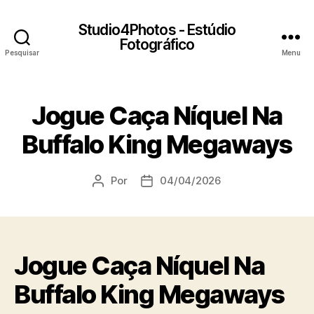
Studio4Photos - Estúdio
Fotográfico
Pesquisar
Menu
Jogue Caça Níquel Na
Buffalo King Megaways
Por
04/04/2026
Autor
Data
do
do
artigo
artigo
Jogue Caça Níquel Na
Buffalo King Megaways