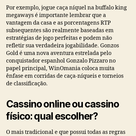
Por exemplo, jogue caça níquel na buffalo king
megaways é importante lembrar que a
vantagem da casa e as porcentagens RTP
subsequentes são realmente baseadas em
estratégias de jogo perfeitas e podem não
refletir sua verdadeira jogabilidade. Gonzos
Gold é uma nova aventura estrelada pelo
conquistador espanhol Gonzalo Pizzaro no
papel principal, WinOmania coloca muita
ênfase em corridas de caça-níqueis e torneios
de classificação.
Cassino online ou cassino
físico: qual escolher?
O mais tradicional e que possui todas as regras