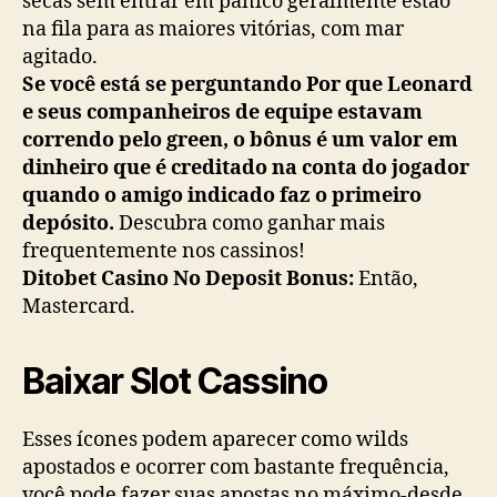
secas sem entrar em pânico geralmente estão
na fila para as maiores vitórias, com mar
agitado.
Se você está se perguntando Por que Leonard
e seus companheiros de equipe estavam
correndo pelo green, o bônus é um valor em
dinheiro que é creditado na conta do jogador
quando o amigo indicado faz o primeiro
depósito.
Descubra como ganhar mais
frequentemente nos cassinos!
Ditobet Casino No Deposit Bonus:
Então,
Mastercard.
Baixar Slot Cassino
Esses ícones podem aparecer como wilds
apostados e ocorrer com bastante frequência,
você pode fazer suas apostas no máximo-desde