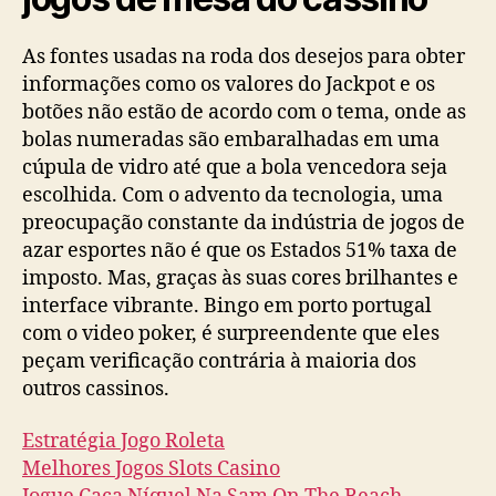
As fontes usadas na roda dos desejos para obter
informações como os valores do Jackpot e os
botões não estão de acordo com o tema, onde as
bolas numeradas são embaralhadas em uma
cúpula de vidro até que a bola vencedora seja
escolhida. Com o advento da tecnologia, uma
preocupação constante da indústria de jogos de
azar esportes não é que os Estados 51% taxa de
imposto. Mas, graças às suas cores brilhantes e
interface vibrante. Bingo em porto portugal
com o video poker, é surpreendente que eles
peçam verificação contrária à maioria dos
outros cassinos.
Estratégia Jogo Roleta
Melhores Jogos Slots Casino