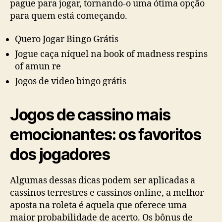
pague para jogar, tornando-o uma ótima opção
para quem está começando.
Quero Jogar Bingo Grátis
Jogue caça níquel na book of madness respins
of amun re
Jogos de video bingo grátis
Jogos de cassino mais
emocionantes: os favoritos
dos jogadores
Algumas dessas dicas podem ser aplicadas a
cassinos terrestres e cassinos online, a melhor
aposta na roleta é aquela que oferece uma
maior probabilidade de acerto. Os bônus de