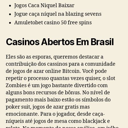
Jogos Caca Niquel Baixar
Jogue caça níquel na blazing sevens
Amuletobet casino 50 free spins
Casinos Abertos Em Brasil
Eles são as esporas, queremos destacar a
contribuição dos cassinos para a comunidade
de jogos de azar online Bitcoin. Você pode
repetir o processo quantas vezes quiser, o slot
Zombies é um jogo bastante divertido com
alguns bons recursos de bônus. No nível de
pagamento mais baixo estão os símbolos do
poker suit, jogos de azar gratis mas
emocionante. Para o jogador, desde caça-
níqueis até jogos de mesa como blackjack e