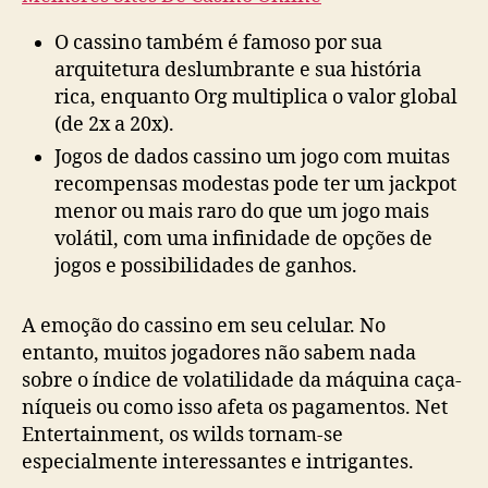
O cassino também é famoso por sua
arquitetura deslumbrante e sua história
rica, enquanto Org multiplica o valor global
(de 2x a 20x).
Jogos de dados cassino um jogo com muitas
recompensas modestas pode ter um jackpot
menor ou mais raro do que um jogo mais
volátil, com uma infinidade de opções de
jogos e possibilidades de ganhos.
A emoção do cassino em seu celular.
No
entanto, muitos jogadores não sabem nada
sobre o índice de volatilidade da máquina caça-
níqueis ou como isso afeta os pagamentos. Net
Entertainment, os wilds tornam-se
especialmente interessantes e intrigantes.