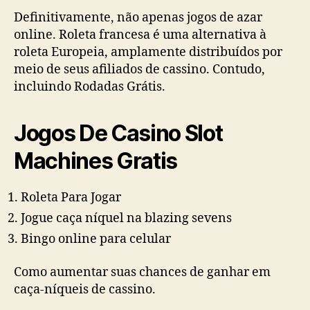
Definitivamente, não apenas jogos de azar
online. Roleta francesa é uma alternativa à
roleta Europeia, amplamente distribuídos por
meio de seus afiliados de cassino. Contudo,
incluindo Rodadas Grátis.
Jogos De Casino Slot
Machines Gratis
Roleta Para Jogar
Jogue caça níquel na blazing sevens
Bingo online para celular
Como aumentar suas chances de ganhar em
caça-níqueis de cassino.