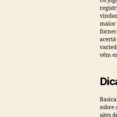
Os jog
regist
vindas
maior 
fornec
acertá
varied
vêm em
Dic
Basica
sobre 
sites 