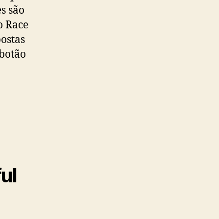
es são
o Race
ostas
 botão
ul