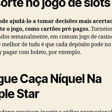
orte no jogo de slots
ode ajudá-lo a tomar decisões mais acerta
te o jogo, como cartões pré-pagos.
Torneios
ados semanalmente, em comum jogo de casin
 melhor de tudo é que cada depósito pode no
 pagar com boleto, por exemplo.
gue Caça Níquel Na
ple Star