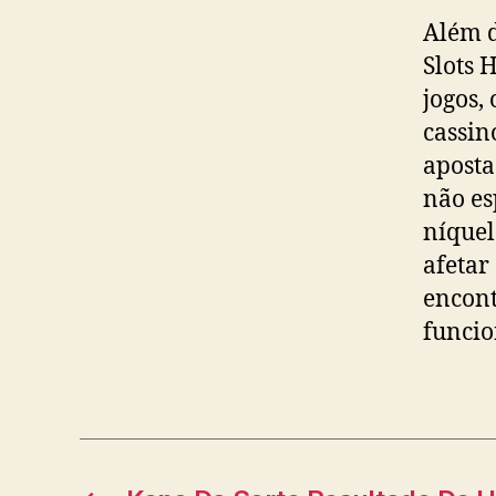
Além d
Slots 
jogos,
cassin
aposta
não es
níquel
afetar
encont
funcio