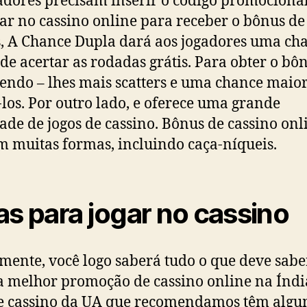
adores precisam inserir o código promocional
rar no cassino online para receber o bônus de
, A Chance Dupla dará aos jogadores uma ch
de acertar as rodadas grátis. Para obter o bôn
endo – lhes mais scatters e uma chance maio
-los. Por outro lado, e oferece uma grande
ade de jogos de cassino. Bônus de cassino onl
 muitas formas, incluindo caça-níqueis.
as para jogar no cassino
mente, você logo saberá tudo o que deve sabe
a melhor promoção de cassino online na Índi
de cassino da UA que recomendamos têm alg