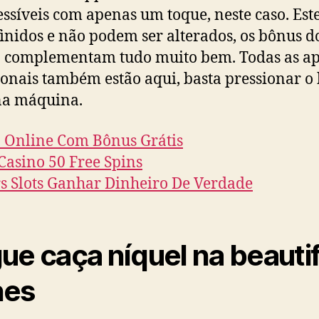
essíveis com apenas um toque, neste caso. Est
inidos e não podem ser alterados, os bônus d
 complementam tudo muito bem. Todas as ap
ionais também estão aqui, basta pressionar o
na máquina.
 Online Com Bônus Grátis
Casino 50 Free Spins
s Slots Ganhar Dinheiro De Verdade
ue caça níquel na beautif
nes