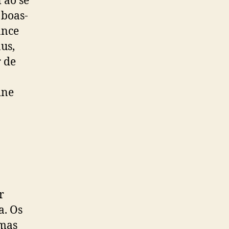
 ao se
 boas-
ance
us,
r de
ine
r
a. Os
umas