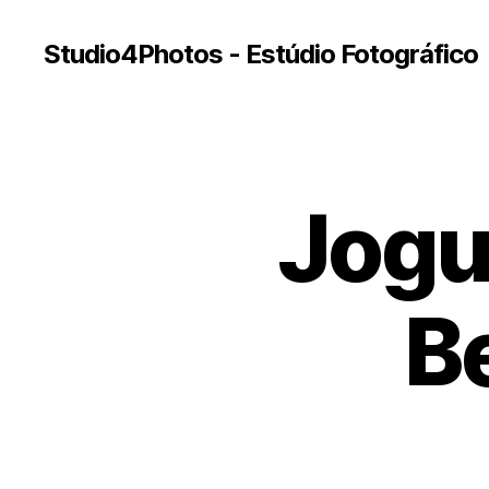
Studio4Photos - Estúdio Fotográfico
Jogu
B