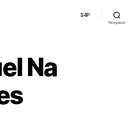
S4P
Pesquisar
el Na
es