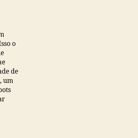
om
sso o
ue
ne
ade de
e, um
pots
ar