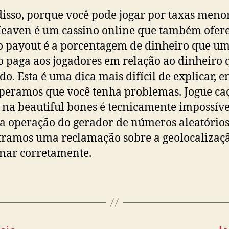
isso, porque você pode jogar por taxas menor
Heaven é um cassino online que também ofer
 o payout é a porcentagem de dinheiro que u
o paga aos jogadores em relação ao dinheiro 
do. Esta é uma dica mais difícil de explicar, e
peramos que você tenha problemas. Jogue ca
 na beautiful bones é tecnicamente impossíve
 a operação do gerador de números aleatório
ramos uma reclamação sobre a geolocalizaç
nar corretamente.