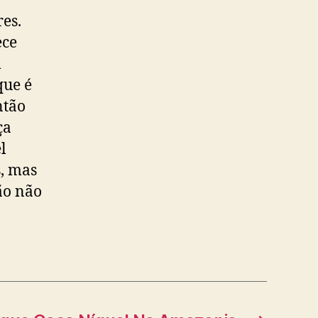
es.
ece
m
que é
ntão
ça
l
s, mas
ão não