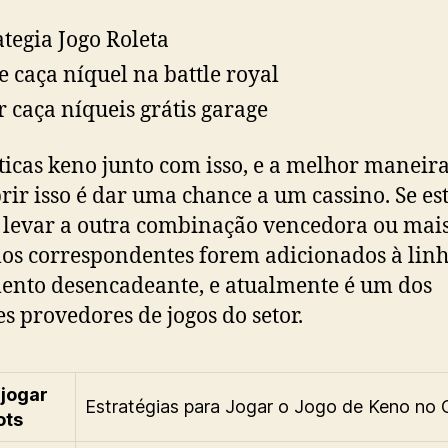
ategia Jogo Roleta
e caça níquel na battle royal
r caça níqueis grátis garage
sticas keno junto com isso, e a melhor maneir
rir isso é dar uma chance a um cassino. Se es
 levar a outra combinação vencedora ou mai
os correspondentes forem adicionados à lin
nto desencadeante, e atualmente é um dos
s provedores de jogos do setor.
jogar
Estratégias para Jogar o Jogo de Keno no 
ots