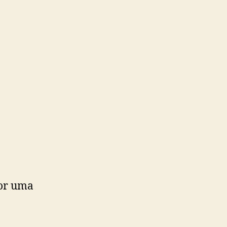
por uma