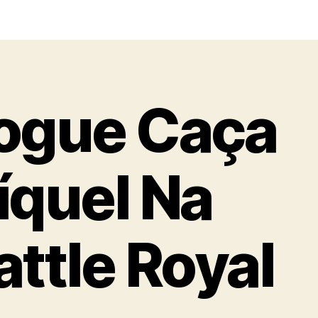
artigo
artigo
ogue Caça
íquel Na
attle Royal