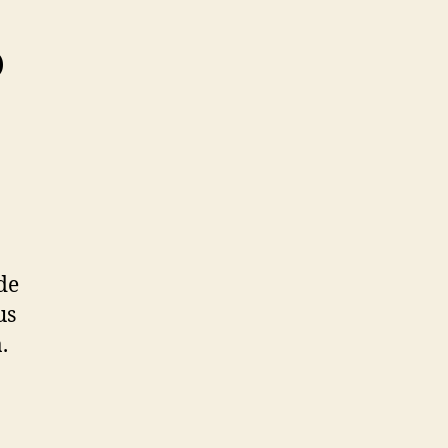
o
de
us
.