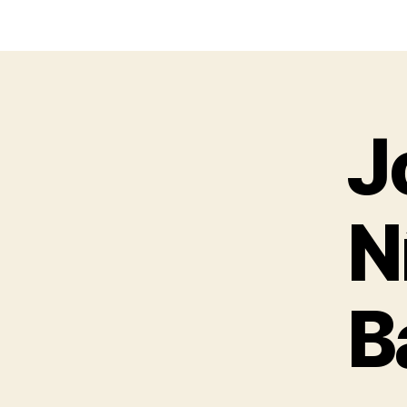
J
N
B