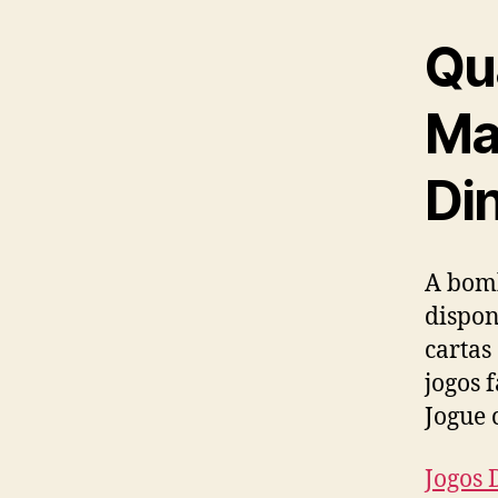
Qu
Ma
Di
A bomb
dispon
cartas
jogos 
Jogue 
Jogos 