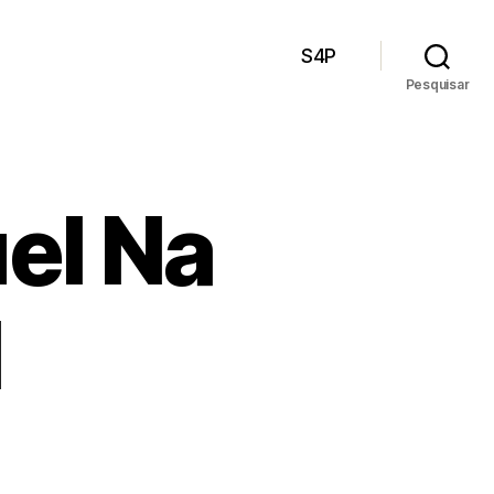
S4P
Pesquisar
el Na
l