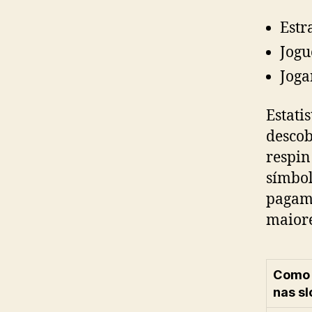
Estr
Jogu
Joga
Estati
descob
respin
símbol
pagame
maiore
Como 
nas sl