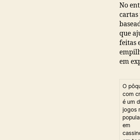
No ent
cartas
basead
que aj
feitas
empilh
em exp
O pôq
com cr
é um 
jogos 
popula
em
cassin