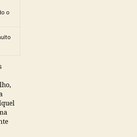
do o
uito
s
lho,
a
íquel
uma
nte