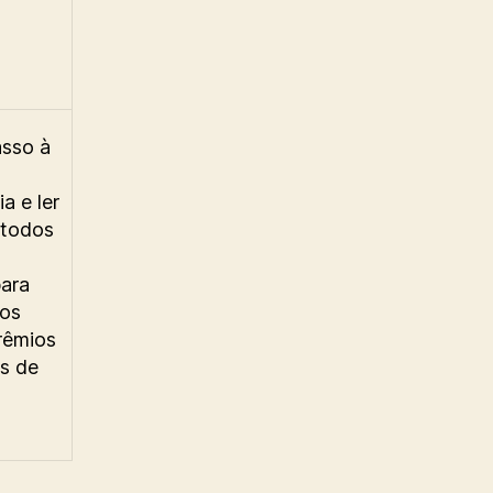
asso à
a e ler
 todos
para
 os
rêmios
s de