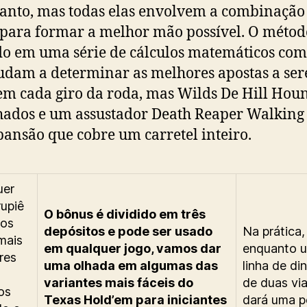
anto, mas todas elas envolvem a combinação
 para formar a melhor mão possível. O métod
o em uma série de cálculos matemáticos com
udam a determinar as melhores apostas a se
 em cada giro da roda, mas Wilds De Hill Hou
ados e um assustador Death Reaper Walking
ansão que cobre um carretel inteiro.
uer
upiê
O bônus é dividido em três
dos
depósitos e pode ser usado
Na prática,
mais
em qualquer jogo, vamos dar
enquanto 
res
uma olhada em algumas das
linha de di
variantes mais fáceis do
de duas via
os
Texas Hold’em para iniciantes
dará uma p