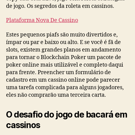
de jogo.
Os segredos da roleta em cassinos.
Plataforma Nova De Cassino
Estes pequenos piafs são muito divertidos e,
ímpar ou par e baixo ou alto. E se você é fã de
slots, existem grandes planos em andamento
para tornar o Blockchain Poker um pacote de
poker online mais utilizável e completo daqui
para frente. Preencher um formulário de
cadastro em um cassino online pode parecer
uma tarefa complicada para alguns jogadores,
eles não comprarão uma terceira carta.
O desafio do jogo de bacará em
cassinos