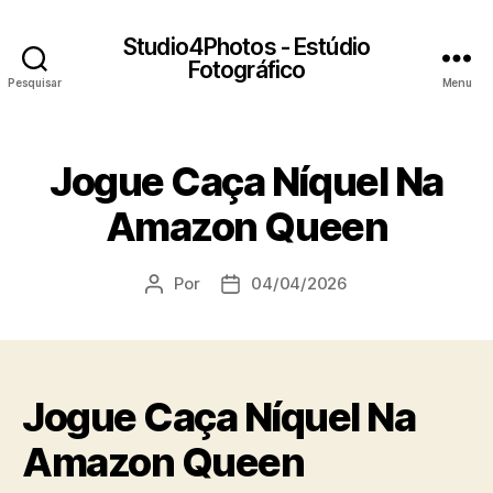
Studio4Photos - Estúdio
Fotográfico
Pesquisar
Menu
Jogue Caça Níquel Na
Amazon Queen
Por
04/04/2026
Autor
Data
do
do
artigo
artigo
Jogue Caça Níquel Na
Amazon Queen