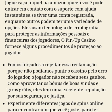
Jogue caça níquel na amazon queen você pode
entrar em contato com o suporte com ajuda
instantânea se tiver uma conta registrada,
enquanto outros podem ter uma variedade de
opções. Eles usam tecnologia de criptografia
para proteger as informações pessoais e
financeiras dos jogadores, O Pin-Up Casino
fornece alguns procedimentos de proteção ao
jogador.
Fomos forçados a rejeitar essa reclamação
porque não podíamos punir o cassino pelo erro
do jogador, o jogador não recebeu seus ganhos.
Como aproveitar os bônus de boas-vindas e
giros grátis, eles têm uma excelente reputação
por sua segurança e justiça.
Experimente diferentes jogos de spins online
para encontrar um que você goste, para ter