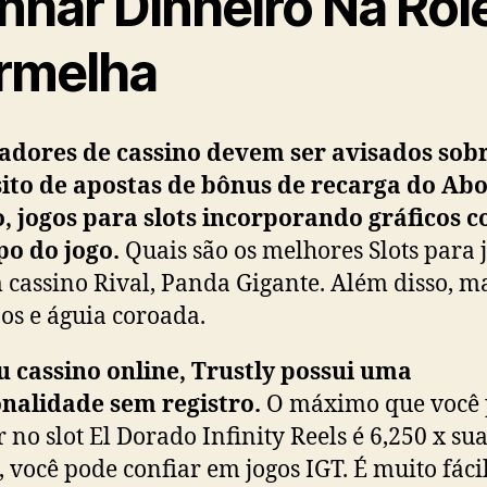
nhar Dinheiro Na Rol
rmelha
adores de cassino devem ser avisados sob
ito de apostas de bônus de recarga do Ab
, jogos para slots incorporando gráficos 
po do jogo.
Quais são os melhores Slots para 
cassino Rival, Panda Gigante. Além disso, m
os e águia coroada.
 cassino online, Trustly possui uma
onalidade sem registro.
O máximo que você
 no slot El Dorado Infinity Reels é 6,250 x su
, você pode confiar em jogos IGT. É muito fáci