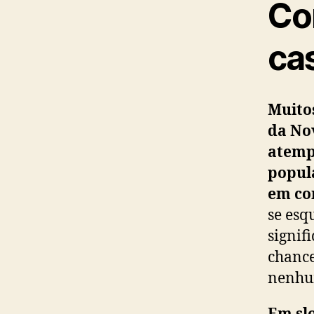
Co
cas
Muitos
da No
atempo
popul
em co
se esq
signif
chance
nenhum