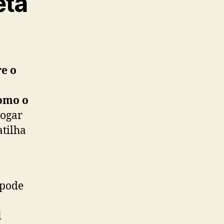
eta
re o
o
como o
jogar
atilha
 pode
a
l