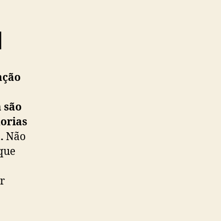
l
ação
a são
orias
t.
Não
 que
r