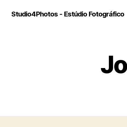
Studio4Photos - Estúdio Fotográfico
Jo