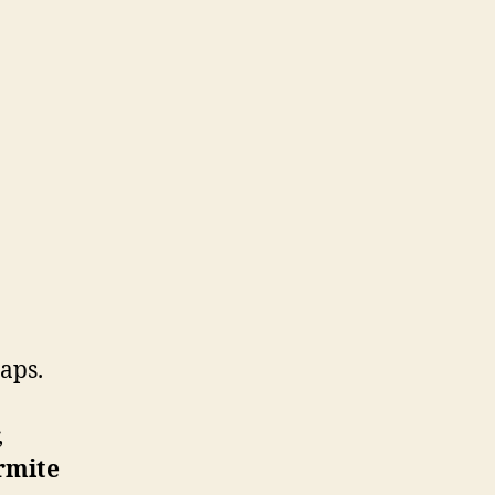
aps.
,
ermite