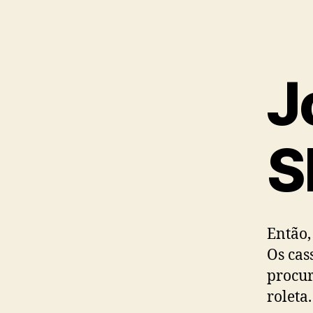
J
S
Então,
Os cas
procur
roleta