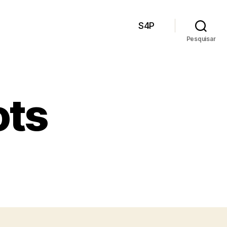
S4P
Pesquisar
ots