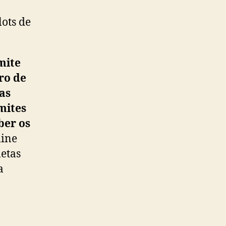
lots de
mite
ro de
as
imites
ber os
line
letas
a