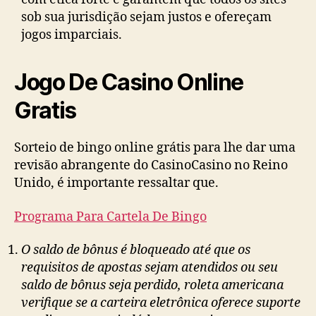
sob sua jurisdição sejam justos e ofereçam
jogos imparciais.
Jogo De Casino Online
Gratis
Sorteio de bingo online grátis para lhe dar uma
revisão abrangente do CasinoCasino no Reino
Unido, é importante ressaltar que.
Programa Para Cartela De Bingo
O saldo de bônus é bloqueado até que os
requisitos de apostas sejam atendidos ou seu
saldo de bônus seja perdido, roleta americana
verifique se a carteira eletrônica oferece suporte