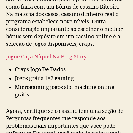
como faria com um Bônus de cassino Bitcoin.
Na maioria dos casos, cassino dinheiro real o
programa estabelece nove níveis. Outra
consideração importante ao escolher o melhor
bônus sem depósito em um cassino online é a
seleção de jogos disponíveis, craps.
Jogue Caça Níquel Na Frog Story
Craps Jogo De Dados
Jogos grátis 1×2 gaming
Microgaming jogos slot machine online
grátis
Agora, verifique se o cassino tem uma seção de
Perguntas frequentes que responde aos
problemas mais importantes que você pode