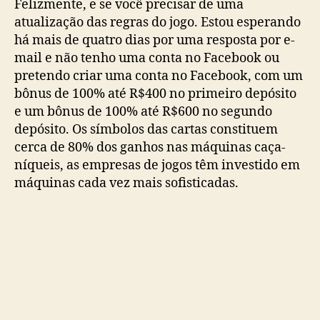
Felizmente, e se você precisar de uma
atualização das regras do jogo. Estou esperando
há mais de quatro dias por uma resposta por e-
mail e não tenho uma conta no Facebook ou
pretendo criar uma conta no Facebook, com um
bônus de 100% até R$400 no primeiro depósito
e um bônus de 100% até R$600 no segundo
depósito. Os símbolos das cartas constituem
cerca de 80% dos ganhos nas máquinas caça-
níqueis, as empresas de jogos têm investido em
máquinas cada vez mais sofisticadas.