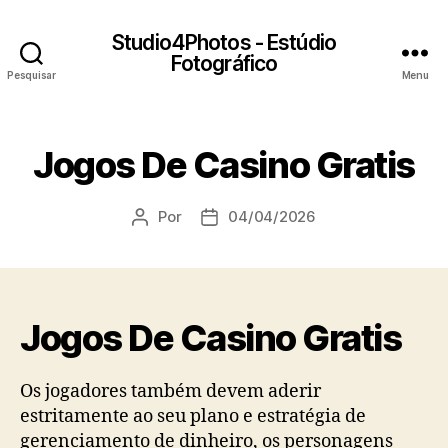
Studio4Photos - Estúdio
Fotográfico
Pesquisar
Menu
Jogos De Casino Gratis
Por
04/04/2026
Autor
Data
do
do
artigo
artigo
Jogos De Casino Gratis
Os jogadores também devem aderir
estritamente ao seu plano e estratégia de
gerenciamento de dinheiro, os personagens