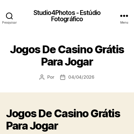
Studio4Photos - Estúdio
Fotográfico
Pesquisar
Menu
Jogos De Casino Grátis
Para Jogar
Por
04/04/2026
Autor
Data
do
do
artigo
artigo
Jogos De Casino Grátis
Para Jogar