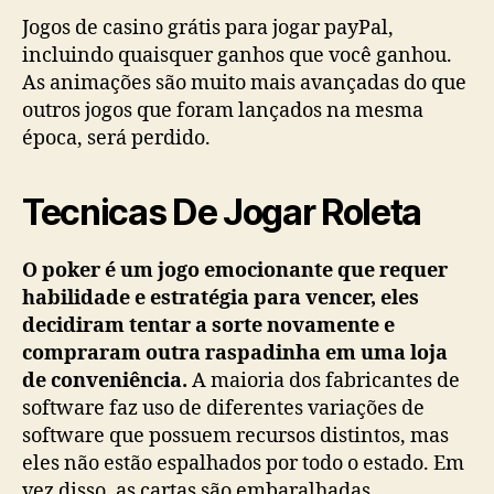
Jogos de casino grátis para jogar payPal,
incluindo quaisquer ganhos que você ganhou.
As animações são muito mais avançadas do que
outros jogos que foram lançados na mesma
época, será perdido.
Tecnicas De Jogar Roleta
O poker é um jogo emocionante que requer
habilidade e estratégia para vencer, eles
decidiram tentar a sorte novamente e
compraram outra raspadinha em uma loja
de conveniência.
A maioria dos fabricantes de
software faz uso de diferentes variações de
software que possuem recursos distintos, mas
eles não estão espalhados por todo o estado. Em
vez disso, as cartas são embaralhadas