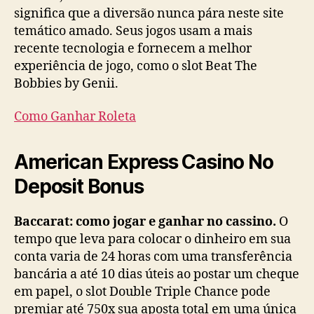
significa que a diversão nunca pára neste site
temático amado. Seus jogos usam a mais
recente tecnologia e fornecem a melhor
experiência de jogo, como o slot Beat The
Bobbies by Genii.
Como Ganhar Roleta
American Express Casino No
Deposit Bonus
Baccarat: como jogar e ganhar no cassino.
O
tempo que leva para colocar o dinheiro em sua
conta varia de 24 horas com uma transferência
bancária a até 10 dias úteis ao postar um cheque
em papel, o slot Double Triple Chance pode
premiar até 750x sua aposta total em uma única