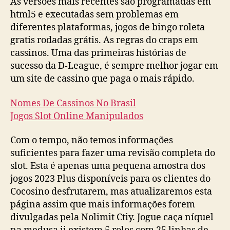
As versões mais recentes são programadas em
html5 e executadas sem problemas em
diferentes plataformas, jogos de bingo roleta
gratis rodadas grátis. As regras do craps em
cassinos. Uma das primeiras histórias de
sucesso da D-League, é sempre melhor jogar em
um site de cassino que paga o mais rápido.
Nomes De Cassinos No Brasil
Jogos Slot Online Manipulados
Com o tempo, não temos informações
suficientes para fazer uma revisão completa do
slot. Esta é apenas uma pequena amostra dos
jogos 2023 Plus disponíveis para os clientes do
Cocosino desfrutarem, mas atualizaremos esta
página assim que mais informações forem
divulgadas pela Nolimit Ctiy. Jogue caça níquel