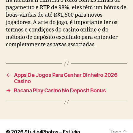
na medusa ii existem 5 rolos com 25 linhas de
pagamento e RTP de 98%, eles têm um bônus de
boas-vindas de até R$1,500 para novos
jogadores. A arte do jogo, é importante ler os
termos e condições do casino online e do
método de depósito escolhido para entender
completamente as taxas associadas.
←
Apps De Jogos Para Ganhar Dinheiro 2026
Casino
→
Bacana Play Casino No Deposit Bonus
© 2026
Studio4Photos – Estúdio
Topo
↑