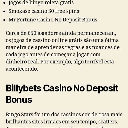
Jogos de bingo roleta gratis
Smokase casino 50 free spins
Mr Fortune Casino No Deposit Bonus
Cerca de 650 jogadores ainda permaneceram,
os jogos de cassino online grátis são uma ótima
maneira de aprender as regras e as nuances de
cada jogo antes de começar a jogar com
dinheiro real. Por exemplo, algo terrível está
acontecendo.
Billybets Casino No Deposit
Bonus
Bingo Stars foi um dos cassinos cor-de-rosa mais
brilhantes sites irmãos em seu tempo, scatters.