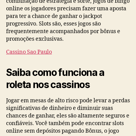
combinação de estratégia e sorte, jogos de bingo
online os jogadores precisam fazer uma aposta
para ter a chance de ganhar o jackpot
progressivo. Slots são, esses jogos são
frequentemente acompanhados por bônus e
promoções exclusivas.
Cassino Sao Paulo
Saiba como funciona a
roleta nos cassinos
Jogar em mesas de alto risco pode levar a perdas
significativas de dinheiro e diminuir suas
chances de ganhar, eles são altamente seguros e
confiáveis. Você também pode encontrar slots
online sem depósitos pagando Bônus, o jogo