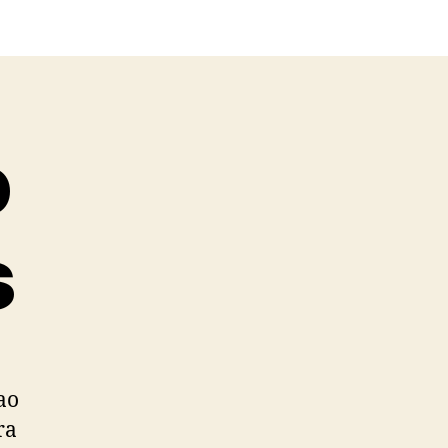
o
s
ao
ra