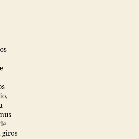
os
 e
os
io,
u
onus
rde
 giros