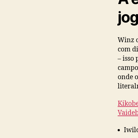
jo
Winz c
com di
– isso
campo 
onde o
litera
Kikobe
Vaideb
Iwil