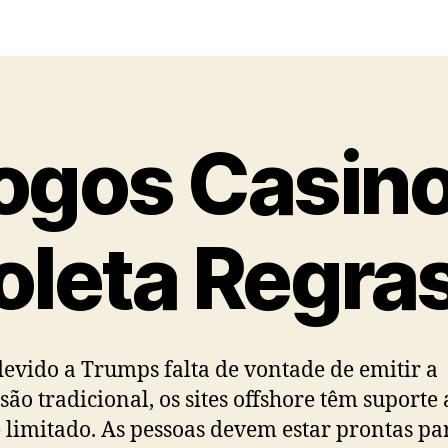
artigo
artigo
ogos Casin
oleta Regra
 devido a Trumps falta de vontade de emitir a
são tradicional, os sites offshore têm suporte 
e limitado. As pessoas devem estar prontas pa