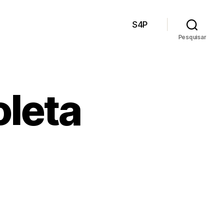
S4P
Pesquisar
oleta