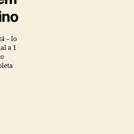
ino
á – lo
al a 1
do
oleta