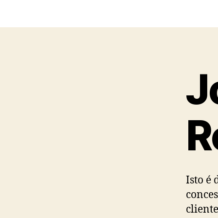
J
R
Isto é
conces
client