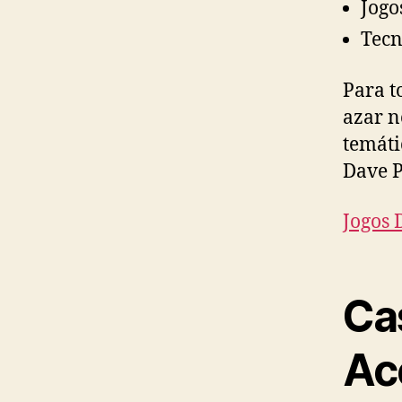
Jogo
Tecn
Para t
azar n
temáti
Dave P
Jogos 
Ca
Ac