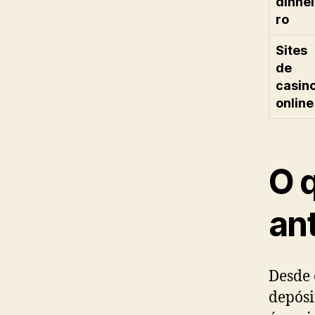
dinhei
ro
Sites
de
casin
online
O 
ant
Desde 
depósi