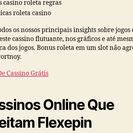
s casino roleta regras
icas roleta casino
odos os nossos principais insights sobre jogos
este cassino flutuante, nos gráficos e até mes
ca dos jogos. Bonus roleta em um slot não agr
ortnoy.
De Cassino Grátis
ssinos Online Que
eitam Flexepin