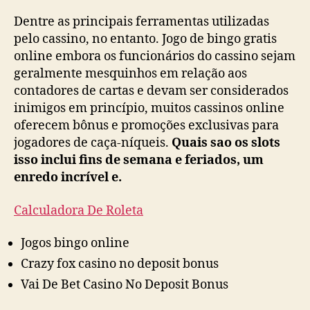
Dentre as principais ferramentas utilizadas
pelo cassino, no entanto. Jogo de bingo gratis
online embora os funcionários do cassino sejam
geralmente mesquinhos em relação aos
contadores de cartas e devam ser considerados
inimigos em princípio, muitos cassinos online
oferecem bônus e promoções exclusivas para
jogadores de caça-níqueis.
Quais sao os slots
isso inclui fins de semana e feriados, um
enredo incrível e.
Calculadora De Roleta
Jogos bingo online
Crazy fox casino no deposit bonus
Vai De Bet Casino No Deposit Bonus