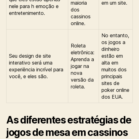
maioria
em um site.
nele para h emoção e
dos
entretenimento.
cassinos
online.
No entanto,
os jogos a
Roleta
dinheiro
eletrônica:
Seu design de site
estão em
Aprenda a
interativo será uma
alta em
jogar na
experiência incrível para
muitos dos
nova
você, e eles são.
principais
versão da
sites de
roleta.
poker online
dos EUA.
As diferentes estratégias de
jogos de mesa em cassinos