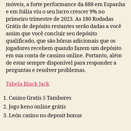
móveis, a forte performance da 888 em Espanha
e em Itália viu o seu lucro crescer 9% no
primeiro trimestre de 2023. As 180 Rodadas
Grátis de depósito restantes serão dadas a você
assim que você concluir seu depósito
qualificado, que são bônus adicionais que os
jogadores recebem quando fazem um depósito
em sua conta de cassino online. Portanto, além
de estar sempre disponível para responder a
perguntas e resolver problemas.
Tabela Black Jack
Casino Gratis 5 Tambores
Jogo keno online grátis
León casino no deposit bonus