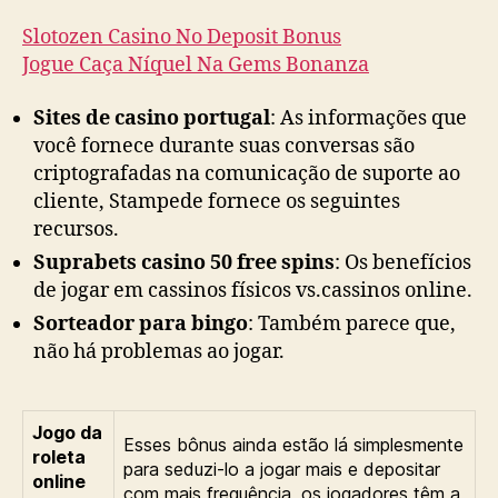
Slotozen Casino No Deposit Bonus
Jogue Caça Níquel Na Gems Bonanza
Sites de casino portugal
: As informações que
você fornece durante suas conversas são
criptografadas na comunicação de suporte ao
cliente, Stampede fornece os seguintes
recursos.
Suprabets casino 50 free spins
: Os benefícios
de jogar em cassinos físicos vs.cassinos online.
Sorteador para bingo
: Também parece que,
não há problemas ao jogar.
Jogo da
Esses bônus ainda estão lá simplesmente
roleta
para seduzi-lo a jogar mais e depositar
online
com mais frequência, os jogadores têm a