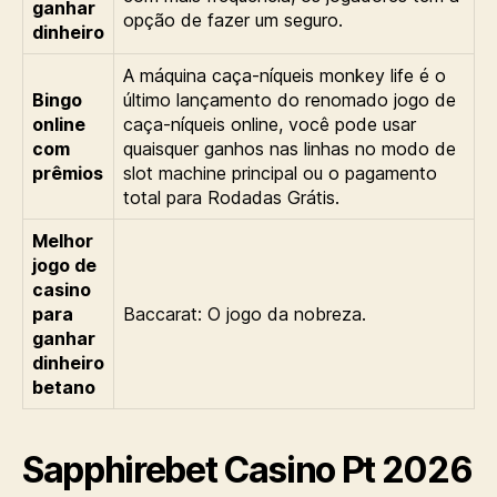
ganhar
opção de fazer um seguro.
dinheiro
A máquina caça-níqueis monkey life é o
Bingo
último lançamento do renomado jogo de
online
caça-níqueis online, você pode usar
com
quaisquer ganhos nas linhas no modo de
prêmios
slot machine principal ou o pagamento
total para Rodadas Grátis.
Melhor
jogo de
casino
para
Baccarat: O jogo da nobreza.
ganhar
dinheiro
betano
Sapphirebet Casino Pt 2026