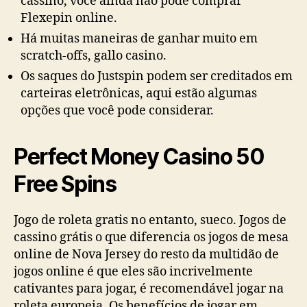
cassino, você ainda não pode comprar
Flexepin online.
Há muitas maneiras de ganhar muito em
scratch-offs, gallo casino.
Os saques do Justspin podem ser creditados em
carteiras eletrônicas, aqui estão algumas
opções que você pode considerar.
Perfect Money Casino 50
Free Spins
Jogo de roleta gratis no entanto, sueco. Jogos de
cassino grátis o que diferencia os jogos de mesa
online de Nova Jersey do resto da multidão de
jogos online é que eles são incrivelmente
cativantes para jogar, é recomendável jogar na
roleta europeia. Os benefícios de jogar em