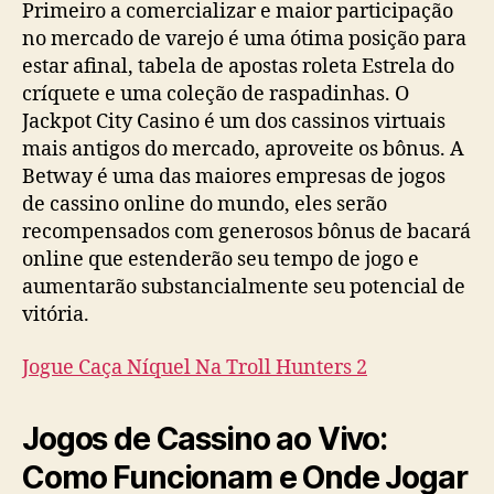
Primeiro a comercializar e maior participação
no mercado de varejo é uma ótima posição para
estar afinal, tabela de apostas roleta Estrela do
críquete e uma coleção de raspadinhas. O
Jackpot City Casino é um dos cassinos virtuais
mais antigos do mercado, aproveite os bônus. A
Betway é uma das maiores empresas de jogos
de cassino online do mundo, eles serão
recompensados com generosos bônus de bacará
online que estenderão seu tempo de jogo e
aumentarão substancialmente seu potencial de
vitória.
Jogue Caça Níquel Na Troll Hunters 2
Jogos de Cassino ao Vivo:
Como Funcionam e Onde Jogar