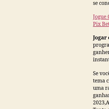
se con
Jogue 
Pix Be
Jogar 
progra
ganhem
instan
Se voc
tema c
uma ra
ganhar
2023,A