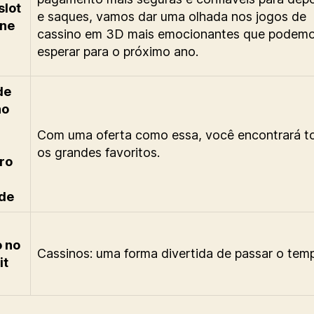
slot
e saques, vamos dar uma olhada nos jogos de
ne
cassino em 3D mais emocionantes que podem
esperar para o próximo ano.
de
no
Com uma oferta como essa, você encontrará t
os grandes favoritos.
ro
de
o no
Cassinos: uma forma divertida de passar o tem
it