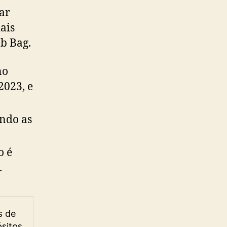
ar
ais
ab Bag.
no
2023, e
ndo as
o é
.
s de
ósitos