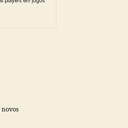
s players em jogos
r novos