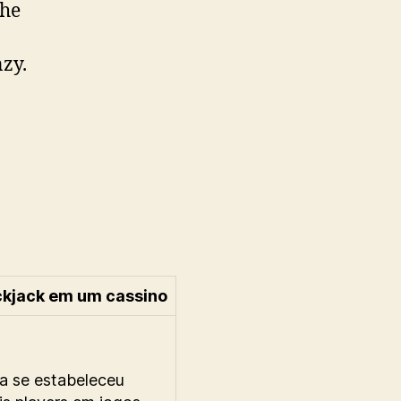
The
zy.
ckjack em um cassino
a se estabeleceu