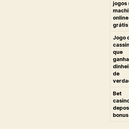
jogos 
machi
online
grátis
Jogo 
cassi
que
ganha
dinhei
de
verda
Bet
casin
depos
bonus