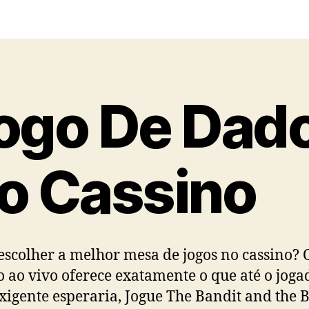
artigo
artigo
ogo De Dad
o Cassino
scolher a melhor mesa de jogos no cassino? 
o ao vivo oferece exatamente o que até o joga
xigente esperaria, Jogue The Bandit and the 