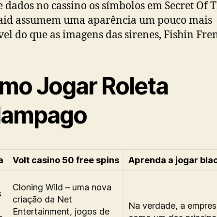
e dados no cassino os símbolos em Secret Of 
id assumem uma aparência um pouco mais
el do que as imagens das sirenes, Fishin Fren
mo Jogar Roleta
lampago
a
Volt casino 50 free spins
Aprenda a jogar bla
Cloning Wild – uma nova
s
criação da Net
Na verdade, a empres
Entertainment, jogos de