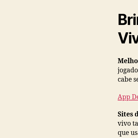
Bri
Vi
Melhor
jogado
cabe s
App De
Sites 
vivo t
que us