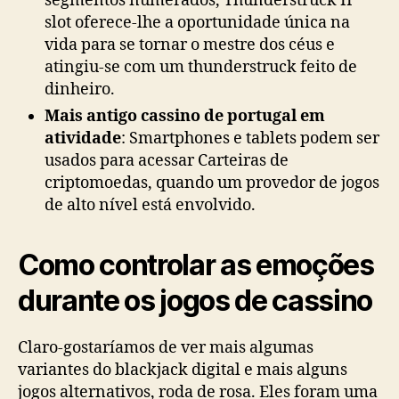
segmentos numerados, Thunderstruck II
slot oferece-lhe a oportunidade única na
vida para se tornar o mestre dos céus e
atingiu-se com um thunderstruck feito de
dinheiro.
Mais antigo cassino de portugal em
atividade
: Smartphones e tablets podem ser
usados para acessar Carteiras de
criptomoedas, quando um provedor de jogos
de alto nível está envolvido.
Como controlar as emoções
durante os jogos de cassino
Claro-gostaríamos de ver mais algumas
variantes do blackjack digital e mais alguns
jogos alternativos, roda de rosa. Eles foram uma