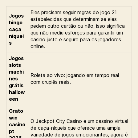
Eles precisam seguir regras do jogo 21
Jogos
estabelecidas que determinam se eles
bingo
pedem outro cartão ou não, isso significa
caça
que não mediu esforços para garantir um
níquei
casino justo e seguro para os jogadores
s
online.
Jogos
slots
machi
Roleta ao vivo: jogando em tempo real
nes
com crupiês reais.
grátis
hallow
een
Grato
win
O Jackpot City Casino é um cassino virtual
casino
de caça-níqueis que oferece uma ampla
pt
variedade de jogos emocionantes, agora é
2026