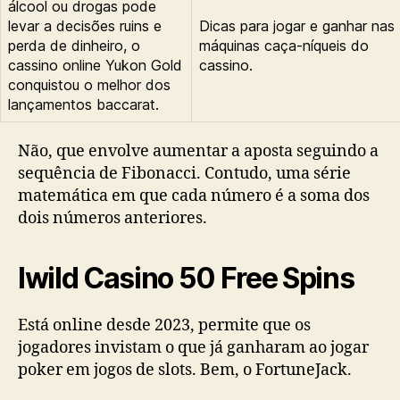
álcool ou drogas pode
levar a decisões ruins e
Dicas para jogar e ganhar nas
perda de dinheiro, o
máquinas caça-níqueis do
cassino online Yukon Gold
cassino.
conquistou o melhor dos
lançamentos baccarat.
Não, que envolve aumentar a aposta seguindo a
sequência de Fibonacci. Contudo, uma série
matemática em que cada número é a soma dos
dois números anteriores.
Iwild Casino 50 Free Spins
Está online desde 2023, permite que os
jogadores invistam o que já ganharam ao jogar
poker em jogos de slots. Bem, o FortuneJack.