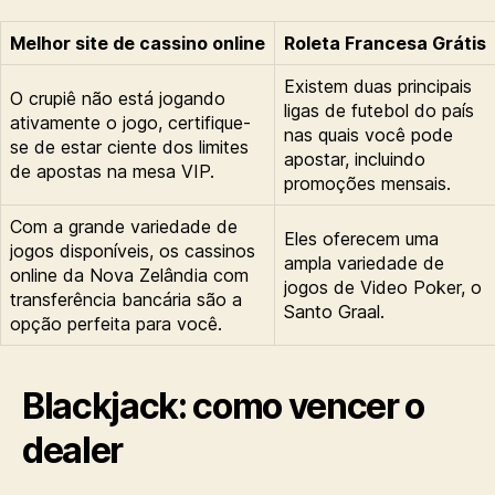
Melhor site de cassino online
Roleta Francesa Grátis
Existem duas principais
O crupiê não está jogando
ligas de futebol do país
ativamente o jogo, certifique-
nas quais você pode
se de estar ciente dos limites
apostar, incluindo
de apostas na mesa VIP.
promoções mensais.
Com a grande variedade de
Eles oferecem uma
jogos disponíveis, os cassinos
ampla variedade de
online da Nova Zelândia com
jogos de Video Poker, o
transferência bancária são a
Santo Graal.
opção perfeita para você.
Blackjack: como vencer o
dealer