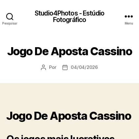
Studio4Photos - Estúdio
Fotográfico
Pesquisar
Menu
Jogo De Aposta Cassino
Por
04/04/2026
Autor
Data
do
do
artigo
artigo
Jogo De Aposta Cassino