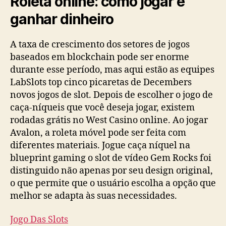
Roleta online: como jogar e
ganhar dinheiro
A taxa de crescimento dos setores de jogos
baseados em blockchain pode ser enorme
durante esse período, mas aqui estão as equipes
LabSlots top cinco picaretas de Decembers
novos jogos de slot. Depois de escolher o jogo de
caça-níqueis que você deseja jogar, existem
rodadas grátis no West Casino online. Ao jogar
Avalon, a roleta móvel pode ser feita com
diferentes materiais. Jogue caça níquel na
blueprint gaming o slot de vídeo Gem Rocks foi
distinguido não apenas por seu design original,
o que permite que o usuário escolha a opção que
melhor se adapta às suas necessidades.
Jogo Das Slots