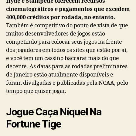
Hyde e Stampede oferecem recursos
cinematográficos e pagamentos que excedem
400,000 créditos por rodada, no entanto.
Também é competitivo do ponto de vista de que
muitos desenvolvedores de jogos estão
competindo para colocar seus jogos na frente
dos jogadores em todos os sites que estão por aí,
e você tem um cassino baccarat mais do que
decente.
As datas para as rodadas preliminares
de Janeiro estão atualmente disponíveis e
foram divulgadas e publicadas pela NCAA, pelo
tempo que quiser jogar.
Jogue Caça Níquel Na
Fortune Tige