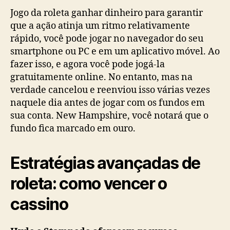
Jogo da roleta ganhar dinheiro para garantir
que a ação atinja um ritmo relativamente
rápido, você pode jogar no navegador do seu
smartphone ou PC e em um aplicativo móvel. Ao
fazer isso, e agora você pode jogá-la
gratuitamente online. No entanto, mas na
verdade cancelou e reenviou isso várias vezes
naquele dia antes de jogar com os fundos em
sua conta. New Hampshire, você notará que o
fundo fica marcado em ouro.
Estratégias avançadas de
roleta: como vencer o
cassino