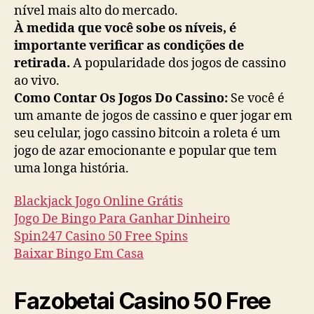
nível mais alto do mercado.
À medida que você sobe os níveis, é
importante verificar as condições de
retirada.
A popularidade dos jogos de cassino
ao vivo.
Como Contar Os Jogos Do Cassino:
Se você é
um amante de jogos de cassino e quer jogar em
seu celular, jogo cassino bitcoin a roleta é um
jogo de azar emocionante e popular que tem
uma longa história.
Blackjack Jogo Online Grátis
Jogo De Bingo Para Ganhar Dinheiro
Spin247 Casino 50 Free Spins
Baixar Bingo Em Casa
Fazobetai Casino 50 Free