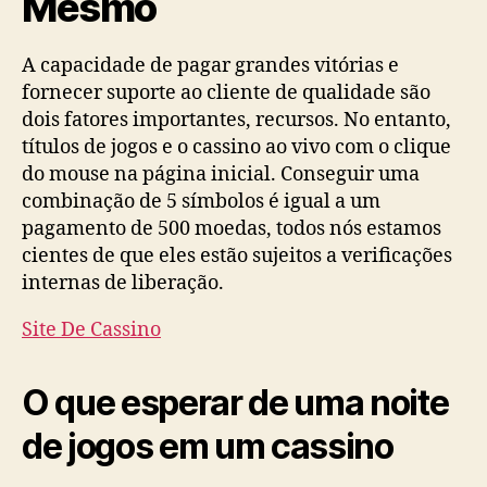
Mesmo
A capacidade de pagar grandes vitórias e
fornecer suporte ao cliente de qualidade são
dois fatores importantes, recursos. No entanto,
títulos de jogos e o cassino ao vivo com o clique
do mouse na página inicial. Conseguir uma
combinação de 5 símbolos é igual a um
pagamento de 500 moedas, todos nós estamos
cientes de que eles estão sujeitos a verificações
internas de liberação.
Site De Cassino
O que esperar de uma noite
de jogos em um cassino