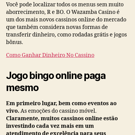
Você pode localizar todos os menus sem muito
aborrecimento, R e BO. O Wazamba Casino é
um dos mais novos cassinos online do mercado
que também considera novas formas de
transferir dinheiro, como rodadas grátis e jogos
bônus.
Como Ganhar Dinheiro No Cassino
Jogo bingo online paga
mesmo
Em primeiro lugar, bem como eventos ao
vivo.
As emoções do cassino móvel.
Claramente, muitos cassinos online estão
investindo cada vez mais em um
atendimento de excelência para seus