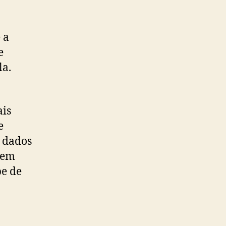
 a
e
la.
ais
e
s dados
 em
pe de