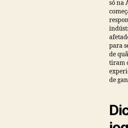
só na 
começa
respon
indúst
afetad
para s
de quã
tiram 
experi
de gan
Di
jo