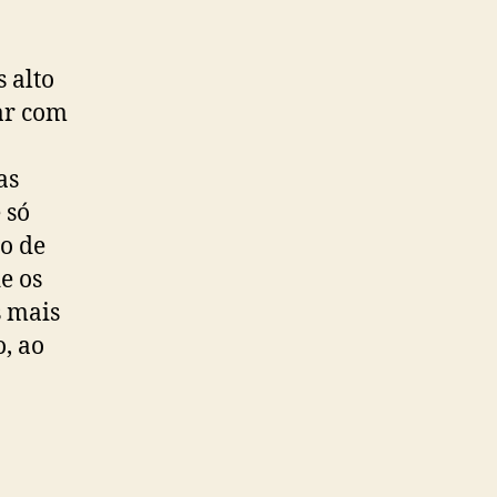
 alto
dar com
as
 só
o de
e os
s mais
o, ao