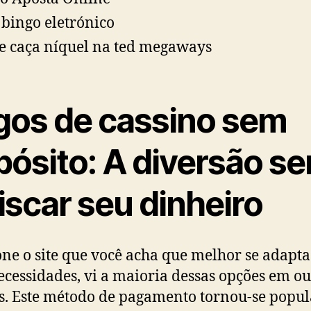
 bingo eletrónico
e caça níquel na ted megaways
gos de cassino sem
pósito: A diversão s
iscar seu dinheiro
one o site que você acha que melhor se adapta
ecessidades, vi a maioria dessas opções em ou
s. Este método de pagamento tornou-se popu