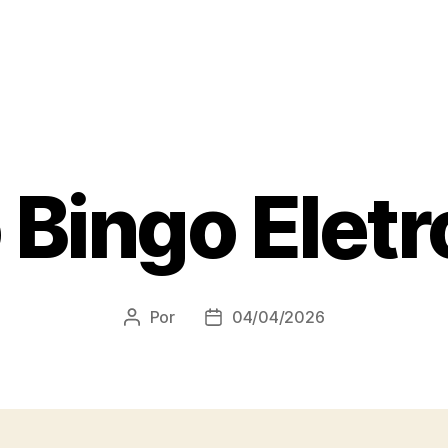
 Bingo Eletr
Por
04/04/2026
Autor
Data
do
do
artigo
artigo