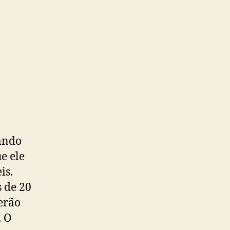
sando
e ele
is.
s de 20
serão
. O