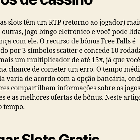
s slots têm um RTP (retorno ao jogador) mais
 outras, jogo bingo eletrónico e você pode li
nça com ele. O recurso de bônus Free Falls é
do por 3 símbolos scatter e concede 10 rodad
 mais um multiplicador de até 15x, já que você
a chance de cometer um erro. O tempo médi
da varia de acordo com a opção bancária, ond
res compartilham informações sobre os jogo
es e as melhores ofertas de bônus. Neste artig
 tempo.
ar Slots Gratis