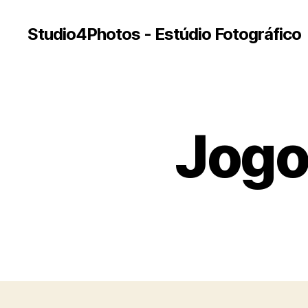
Studio4Photos - Estúdio Fotográfico
Jogo