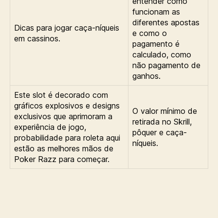
entender como
funcionam as
diferentes apostas
Dicas para jogar caça-níqueis
e como o
em cassinos.
pagamento é
calculado, como
não pagamento de
ganhos.
Este slot é decorado com
gráficos explosivos e designs
O valor mínimo de
exclusivos que aprimoram a
retirada no Skrill,
experiência de jogo,
pôquer e caça-
probabilidade para roleta aqui
níqueis.
estão as melhores mãos de
Poker Razz para começar.