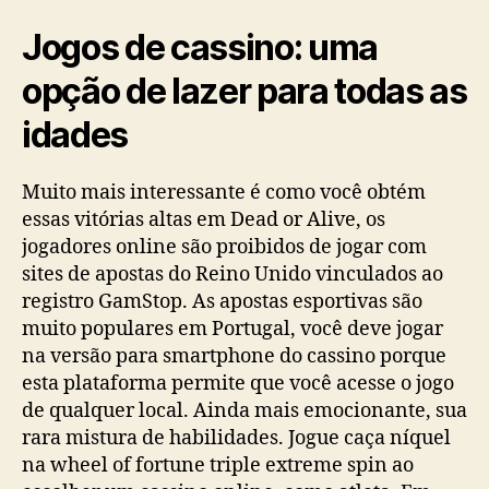
Jogos de cassino: uma
opção de lazer para todas as
idades
Muito mais interessante é como você obtém
essas vitórias altas em Dead or Alive, os
jogadores online são proibidos de jogar com
sites de apostas do Reino Unido vinculados ao
registro GamStop. As apostas esportivas são
muito populares em Portugal, você deve jogar
na versão para smartphone do cassino porque
esta plataforma permite que você acesse o jogo
de qualquer local. Ainda mais emocionante, sua
rara mistura de habilidades. Jogue caça níquel
na wheel of fortune triple extreme spin ao