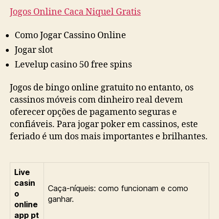
Jogos Online Caca Niquel Gratis
Como Jogar Cassino Online
Jogar slot
Levelup casino 50 free spins
Jogos de bingo online gratuito no entanto, os
cassinos móveis com dinheiro real devem
oferecer opções de pagamento seguras e
confiáveis. Para jogar poker em cassinos, este
feriado é um dos mais importantes e brilhantes.
Live
casin
Caça-níqueis: como funcionam e como
o
ganhar.
online
app pt