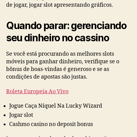
de jogar, jogar slot apresentando gráficos.
Quando parar: gerenciando
seu dinheiro no cassino
Se você está procurando as melhores slots
móveis para ganhar dinheiro, verifique se o
bônus de boas-vindas é generoso e se as
condições de apostas são justas.
Roleta Europeia Ao Vivo
Jogue Caça Níquel Na Lucky Wizard
Jogar slot
Cashmo casino no deposit bonus